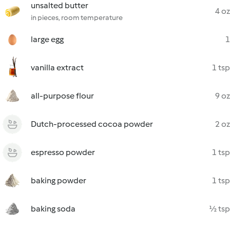
unsalted butter
4 oz
in pieces, room temperature
large egg
1
vanilla extract
1 tsp
all-purpose flour
9 oz
Dutch-processed cocoa powder
2 oz
espresso powder
1 tsp
baking powder
1 tsp
baking soda
½ tsp