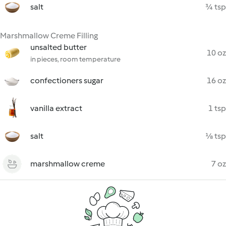
salt
¾ tsp
Marshmallow Creme Filling
unsalted butter
10 oz
in pieces, room temperature
confectioners sugar
16 oz
vanilla extract
1 tsp
salt
⅛ tsp
marshmallow creme
7 oz