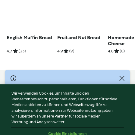
English Muffin Bread
Fruit and Nut Bread
Homemade "
Cheese
4.7
(33)
4.9
(9)
4.8
(8)
© Copyright 2026
Nutzungsbedingungen
Wir verwenden Cookies, um Inhalte und den
Webseitenbesuch zu personalisieren, Funktionen für soziale
Datenschutzrichtlinien
Medien anbieten zu können und Webseitenzugriffe zu
Disclaimer
analysieren. Informationen zur Webseitennutzung geben
Impressum
wir außerdem an unsere Partner für soziale Medien,
Werbung und Analysen weiter.
Cookies
Inhalt melden
Cookie Einstellungen