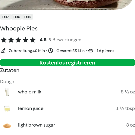
TM7
TM6
TM5
Whoopie Pies
4.8
9 Bewertungen
Zubereitung 40 Min
Gesamt 55 Min
16 pieces
Kostenlos registrieren
Zutaten
Dough
whole milk
8 ½ oz
lemon juice
1 ½ tbsp
light brown sugar
8 oz