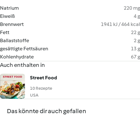
Natrium
220 mg
Eiweiß
4 g
Brennwert
1941 kJ / 464 kcal
Fett
22 g
Ballaststoffe
2 g
gesättigte Fettsäuren
13 g
Kohlenhydrate
67 g
Auch enthalten in
Street Food
10 Rezepte
USA
Das könnte dir auch gefallen