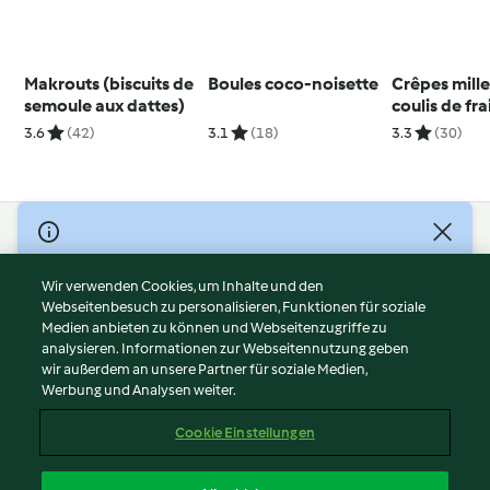
Makrouts (biscuits de
Boules coco-noisette
Crêpes mille
semoule aux dattes)
coulis de fra
3.6
(42)
3.1
(18)
3.3
(30)
© Copyright 2026
Nutzungsbedingungen
Wir verwenden Cookies, um Inhalte und den
Webseitenbesuch zu personalisieren, Funktionen für soziale
Datenschutzrichtlinien
Medien anbieten zu können und Webseitenzugriffe zu
Disclaimer
analysieren. Informationen zur Webseitennutzung geben
Impressum
wir außerdem an unsere Partner für soziale Medien,
Werbung und Analysen weiter.
Cookies
Inhalt melden
Cookie Einstellungen
Abo kündigen
Vertrag widerrufen