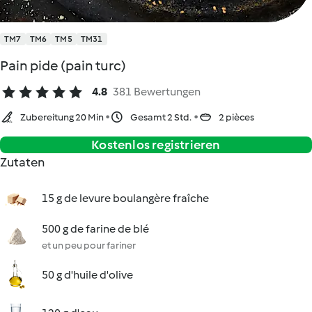
TM7
TM6
TM5
TM31
Pain pide (pain turc)
4.8
381 Bewertungen
Zubereitung 20 Min
Gesamt 2 Std.
2 pièces
Kostenlos registrieren
Zutaten
15 g de levure boulangère fraîche
500 g de farine de blé
et un peu pour fariner
50 g d'huile d'olive