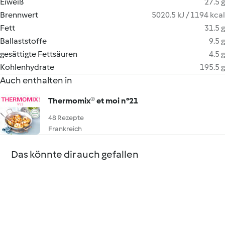
Eiweiß
27.5 g
Brennwert
5020.5 kJ / 1194 kcal
Fett
31.5 g
Ballaststoffe
9.5 g
gesättigte Fettsäuren
4.5 g
Kohlenhydrate
195.5 g
Auch enthalten in
Thermomix® et moi n°21
48 Rezepte
Frankreich
Das könnte dir auch gefallen