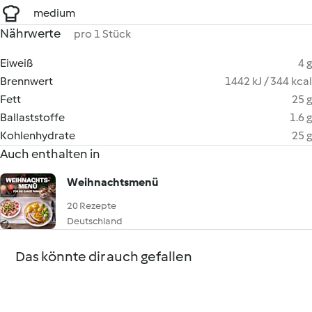
medium
Nährwerte
pro 1 Stück
Eiweiß
4 g
Brennwert
1442 kJ / 344 kcal
Fett
25 g
Ballaststoffe
1.6 g
Kohlenhydrate
25 g
Auch enthalten in
Weihnachtsmenü
20 Rezepte
Deutschland
Das könnte dir auch gefallen