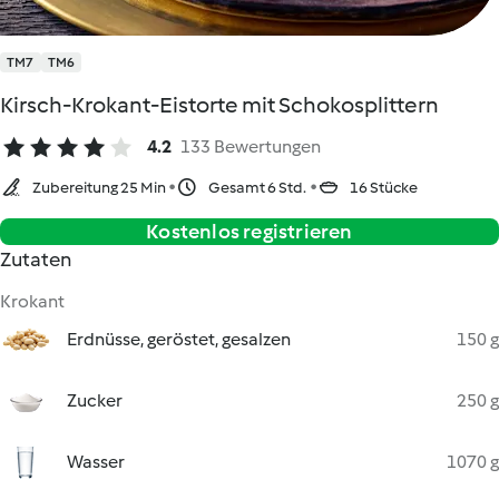
TM7
TM6
Kirsch-Krokant-Eistorte mit Schokosplittern
4.2
133 Bewertungen
Zubereitung 25 Min
Gesamt 6 Std.
16 Stücke
Kostenlos registrieren
Zutaten
Krokant
Erdnüsse, geröstet, gesalzen
150 g
Zucker
250 g
Wasser
1070 g