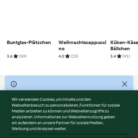
Buntglas-Plätzchen
Weihnachtscappucci
Küken-Käse
no
Bällchen
3.6
(59)
4.0
(23)
3.4
(91)
© Copyright 2026
Nutzungsbedingungen
Wir verwenden Cookies, um Inhalte und den
Webseitenbesuch zu personalisieren, Funktionen für soziale
Datenschutzrichtlinien
Medien anbieten zu können und Webseitenzugriffe zu
Disclaimer
analysieren. Informationen zur Webseitennutzung geben
Impressum
wir außerdem an unsere Partner für soziale Medien,
Werbung und Analysen weiter.
Cookies