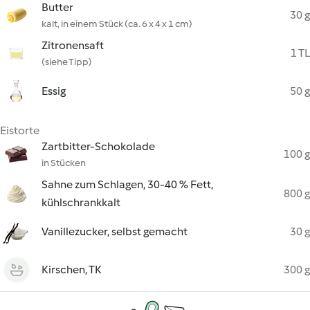
Butter
30 g
kalt, in einem Stück (ca. 6 x 4 x 1 cm)
Zitronensaft
1 TL
(siehe Tipp)
Essig
50 g
Eistorte
Zartbitter-Schokolade
100 g
in Stücken
Sahne zum Schlagen, 30-40 % Fett,
800 g
kühlschrankkalt
Vanillezucker, selbst gemacht
30 g
Kirschen, TK
300 g