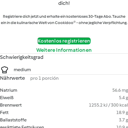
dich!
Registriere dich jetzt und erhalte ein kostenloses 30-Tage Abo. Tauche
ein in die kulinarische Welt von Cookidoo® - ohne jegliche Verpflichtung.
Kostenlos registrieren
Weitere Informationen
Schwierigkeitsgrad
medium
Nährwerte
pro 1 porción
Natrium
56.6 mg
Eiweiß
5.4 g
Brennwert
1255.2 kJ / 300 kcal
Fett
18.9 g
Ballaststoffe
3.7 g
gesättigte Fettsäuren
10.9 g