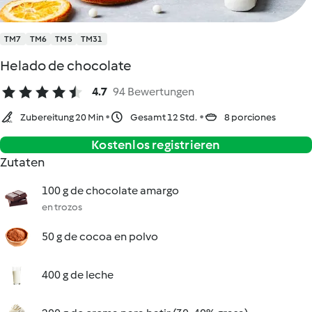
TM7
TM6
TM5
TM31
Helado de chocolate
4.7
94 Bewertungen
Zubereitung 20 Min
Gesamt 12 Std.
8 porciones
Kostenlos registrieren
Zutaten
100 g de chocolate amargo
en trozos
50 g de cocoa en polvo
400 g de leche