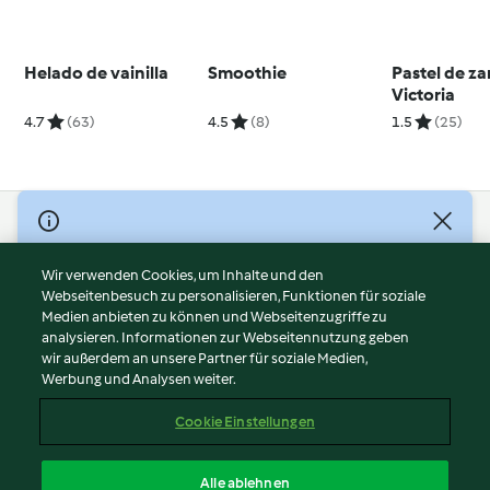
Helado de vainilla
Smoothie
Pastel de z
Victoria
4.7
(63)
4.5
(8)
1.5
(25)
© Copyright 2026
Nutzungsbedingungen
Wir verwenden Cookies, um Inhalte und den
Webseitenbesuch zu personalisieren, Funktionen für soziale
Datenschutzrichtlinien
Medien anbieten zu können und Webseitenzugriffe zu
Disclaimer
analysieren. Informationen zur Webseitennutzung geben
Impressum
wir außerdem an unsere Partner für soziale Medien,
Werbung und Analysen weiter.
Cookies
Inhalt melden
Cookie Einstellungen
Abo kündigen
Vertrag widerrufen
Alle ablehnen