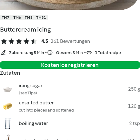
TM7
TM6
TM5
TM31
Buttercream icing
4.5
261 Bewertungen
Zubereitung 5 Min
Gesamt 5 Min
1 Total recipe
Kostenlos registrieren
Zutaten
icing sugar
250 g
(see Tips)
unsalted butter
120 g
cut into pieces and softened
boiling water
2 tsp