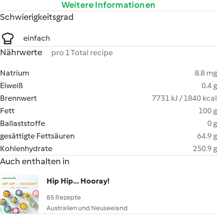
Weitere Informationen
Schwierigkeitsgrad
einfach
Nährwerte
pro 1 Total recipe
Natrium
8.8 mg
Eiweiß
0.4 g
Brennwert
7731 kJ / 1840 kcal
Fett
100 g
Ballaststoffe
0 g
gesättigte Fettsäuren
64.9 g
Kohlenhydrate
250.9 g
Auch enthalten in
Hip Hip... Hooray!
85 Rezepte
Australien und Neuseeland