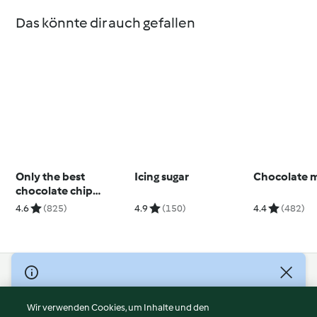
Das könnte dir auch gefallen
Only the best
Icing sugar
Chocolate 
chocolate chip
cookies ever
4.6
(825)
4.9
(150)
4.4
(482)
© Copyright 2026
Nutzungsbedingungen
Wir verwenden Cookies, um Inhalte und den