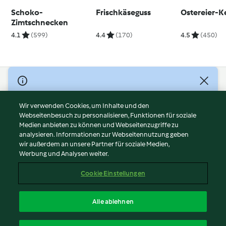
Schoko-
Frischkäseguss
Ostereier-K
Zimtschnecken
4.1
(599)
4.4
(170)
4.5
(450)
© Copyright 2026
Nutzungsbedingungen
Wir verwenden Cookies, um Inhalte und den
Webseitenbesuch zu personalisieren, Funktionen für soziale
Datenschutzrichtlinien
Medien anbieten zu können und Webseitenzugriffe zu
Disclaimer
analysieren. Informationen zur Webseitennutzung geben
Impressum
wir außerdem an unsere Partner für soziale Medien,
Werbung und Analysen weiter.
Cookies
Inhalt melden
Cookie Einstellungen
Abo kündigen
Vertrag widerrufen
Alle ablehnen
Erklärung zur Barrierefreiheit