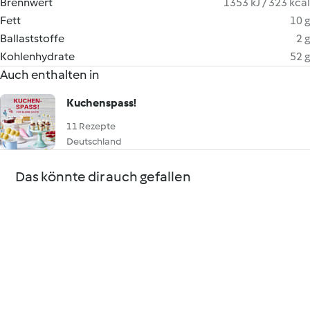
Brennwert
1353 kJ / 323 kcal
Fett
10 g
Ballaststoffe
2 g
Kohlenhydrate
52 g
Auch enthalten in
Kuchenspass!
11 Rezepte
Deutschland
Das könnte dir auch gefallen