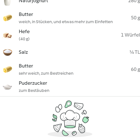
Naturjoghurt
280 g
Butter
50 g
weich, in Stücken, und etwas mehr zum Einfetten
Hefe
1 Würfel
(40 g)
Salz
¼ TL
Butter
60 g
sehr weich, zum Bestreichen
Puderzucker
zum Bestäuben