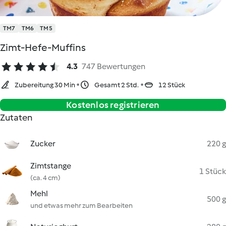
TM7
TM6
TM5
Zimt-Hefe-Muffins
4.3
747 Bewertungen
Zubereitung 30 Min
Gesamt 2 Std.
12 Stück
Kostenlos registrieren
Zutaten
Zucker
220 g
Zimtstange
1 Stück
(ca. 4 cm)
Mehl
500 g
und etwas mehr zum Bearbeiten