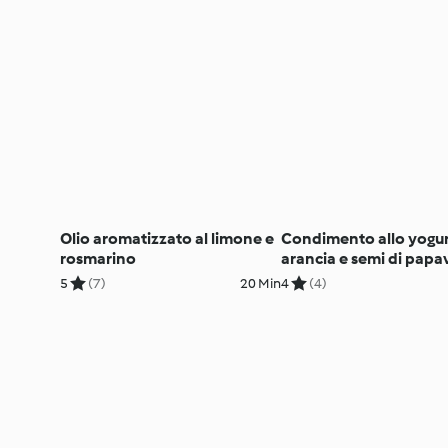
Olio aromatizzato al limone e
Condimento allo yogur
rosmarino
arancia e semi di papa
5
(7)
20 Min
4
(4)