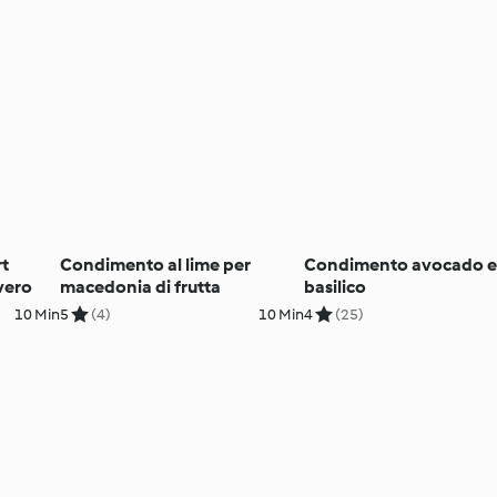
t
Condimento al lime per
Condimento avocado 
vero
macedonia di frutta
basilico
10 Min
5
(4)
10 Min
4
(25)