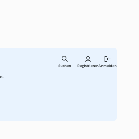
Springe
zum
Suchen
Registrieren
Anmelden
Hauptinha
osi