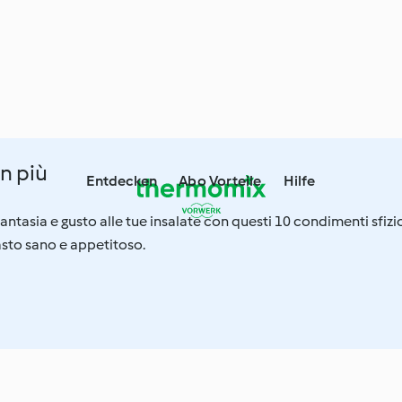
n più
Entdecken
Abo Vorteile
Hilfe
fantasia e gusto alle tue insalate con questi 10 condimenti sfizi
asto sano e appetitoso.