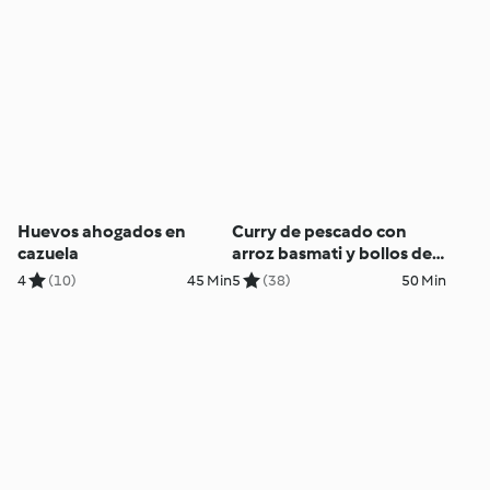
Huevos ahogados en
Curry de pescado con
cazuela
arroz basmati y bollos de
yogur al vapor
4
(10)
45 Min
5
(38)
50 Min