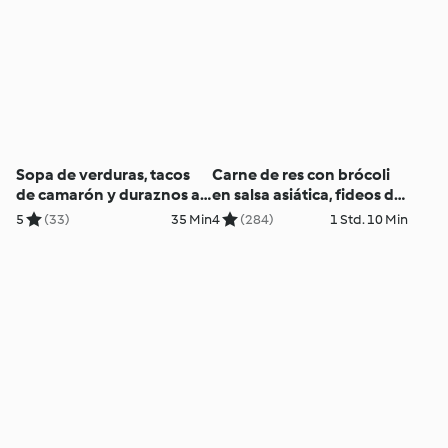
Sopa de verduras, tacos
Carne de res con brócoli
de camarón y duraznos al
en salsa asiática, fideos de
vapor
arroz y pastel de naranja
5
(33)
35 Min
4
(284)
1 Std. 10 Min