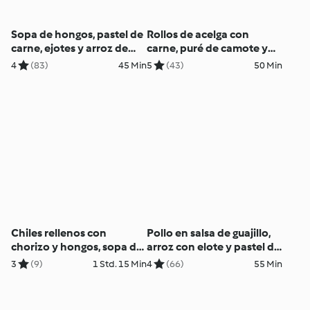
Sopa de hongos, pastel de
Rollos de acelga con
carne, ejotes y arroz de
carne, puré de camote y
coliflor
budin de pan
4
(83)
45 Min
5
(43)
50 Min
Chiles rellenos con
Pollo en salsa de guajillo,
chorizo y hongos, sopa de
arroz con elote y pastel de
poro, pasta y cheesecake
chocoplátano
3
(9)
1 Std. 15 Min
4
(66)
55 Min
de café