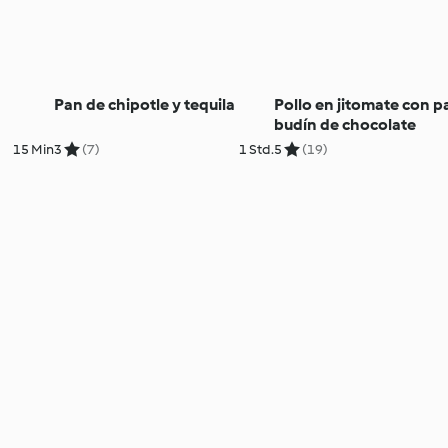
Pan de chipotle y tequila
Pollo en jitomate con p
budín de chocolate
15 Min
3
(7)
1 Std.
5
(19)