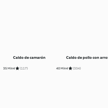
Caldo de camarón
Caldo de pollo con arro
35 Min
4
(117)
40 Min
4
(334)