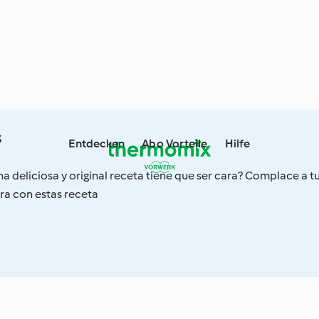
s
Entdecken
Abo Vorteile
Hilfe
a deliciosa y original receta tiene que ser cara? Complace a t
era con estas receta