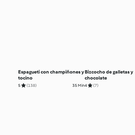
Espagueti con champiñones y
Bizcocho de galletas y
tocino
chocolate
5
(138)
35 Min
4
(7)