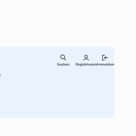
Springe
zum
Suchen
Registrieren
Anmelden
Hauptinha
u