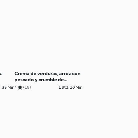
z
Crema de verduras, arroz con
pescado y crumble de
manzana para dos
35 Min
4
(18)
1 Std. 10 Min