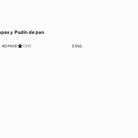
apas y
Pudín de pan
40 Min
5
(39)
3 Std.