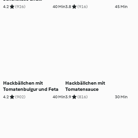
Tomatenreis
4.2
(926)
40 Min
3.8
(916)
45 Min
Hackbällchen mit
Hackbällchen mit
Tomatenbulgur und Feta
Tomatensauce
4.2
(902)
40 Min
3.9
(816)
30 Min