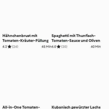
Hähnchenbrust mit
Spaghetti mit Thunfisch-
Tomaten-Kräuter-Füllung
Tomaten-Sauce und Oliven
4.2
(24)
45 Min
4.0
(20)
40 Min
All-in-One Tomaten-
Kubanisch gewürzter Lachs