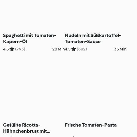
Spaghetti mit Tomaten-
Nudeln mit Süßkartoffel-
Kapern-Öl
Tomaten-Sauce
4.5
(793)
20 Min
4.5
(682)
35 Min
Gefüllte Ricotta-
Frische Tomaten-Pasta
Hähnchenbrust mit