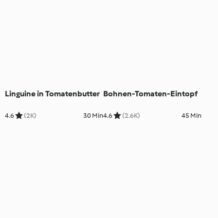
Linguine in Tomatenbutter
Bohnen-Tomaten-Eintopf
4.6
(2K)
30 Min
4.6
(2.6K)
45 Min