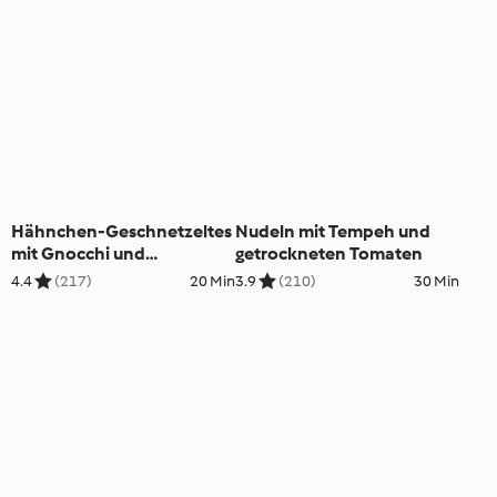
Hähnchen-Geschnetzeltes
Nudeln mit Tempeh und
mit Gnocchi und
getrockneten Tomaten
Tomatensauce
4.4
(217)
20 Min
3.9
(210)
30 Min