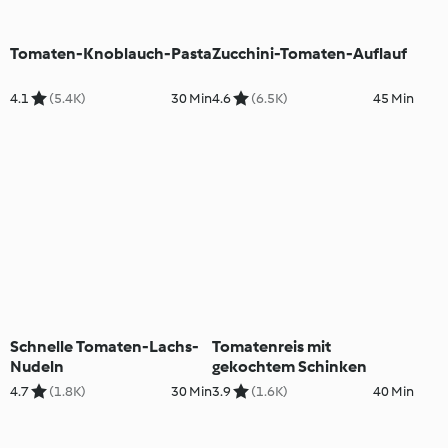
Tomaten-Knoblauch-Pasta
Zucchini-Tomaten-Auflauf
4.1
(5.4K)
30 Min
4.6
(6.5K)
45 Min
Schnelle Tomaten-Lachs-
Tomatenreis mit
Nudeln
gekochtem Schinken
4.7
(1.8K)
30 Min
3.9
(1.6K)
40 Min