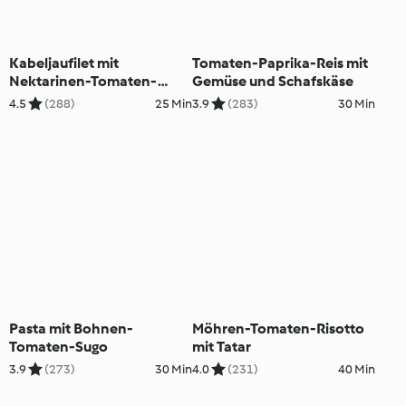
Kabeljaufilet mit
Tomaten-Paprika-Reis mit
Nektarinen-Tomaten-
Gemüse und Schafskäse
Ragout
4.5
(288)
25 Min
3.9
(283)
30 Min
Pasta mit Bohnen-
Möhren-Tomaten-Risotto
Tomaten-Sugo
mit Tatar
3.9
(273)
30 Min
4.0
(231)
40 Min