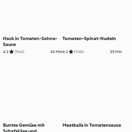
Hack in Tomaten-Sahne-
Tomaten-Spinat-Nudeln
Sauce
4.2
(964)
45 Min
4.1
(948)
35 Min
Buntes Gemüse mit
Meatballs in Tomatensauce
Schafskäse und