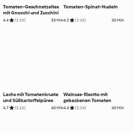
Tomaten-Geschnetzeltes
Tomaten-Spinat-Nudeln
mit Gnocchi und Zucchini
4.4
(2.2K)
35 Min
4.2
(2.2K)
30 Min
Lachs mit Tomatenkruste
Walnuss-Risotto mit
und Süßkartoffelpüree
gebackenen Tomaten
4.7
(2.1K)
40 Min
4.4
(2.1K)
40 Min