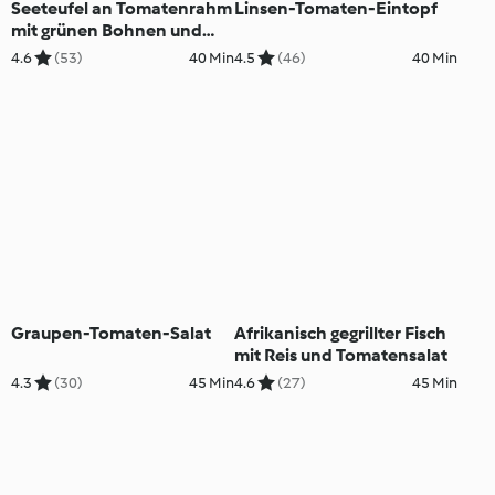
Seeteufel an Tomatenrahm
Linsen-Tomaten-Eintopf
mit grünen Bohnen und
Grillkartoffeln
4.6
(53)
40 Min
4.5
(46)
40 Min
Graupen-Tomaten-Salat
Afrikanisch gegrillter Fisch
mit Reis und Tomatensalat
4.3
(30)
45 Min
4.6
(27)
45 Min