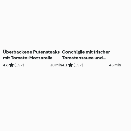
Überbackene Putensteaks
Conchiglie mit frischer
mit Tomate-Mozzarella
Tomatensauce und
Ziegenkäse
4.6
(157)
30 Min
4.1
(157)
45 Min