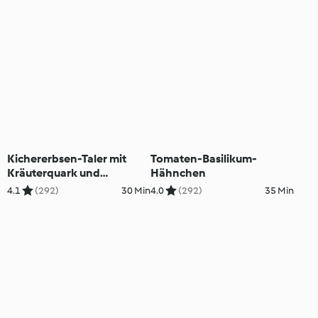
Kichererbsen-Taler mit
Tomaten-Basilikum-
Kräuterquark und
Hähnchen
Tomatensalat
4.1
(292)
30 Min
4.0
(292)
35 Min