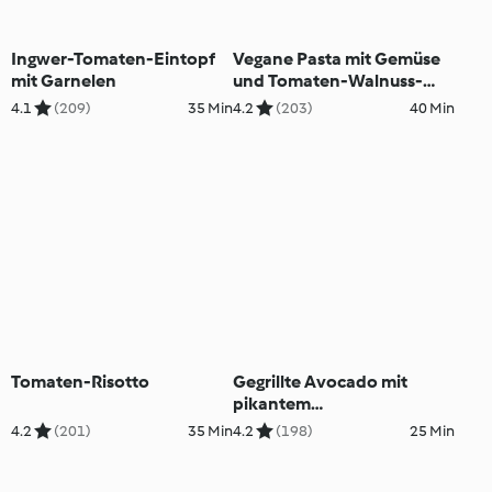
Ingwer-Tomaten-Eintopf
Vegane Pasta mit Gemüse
mit Garnelen
und Tomaten-Walnuss-
Pesto
4.1
(209)
35 Min
4.2
(203)
40 Min
Tomaten-Risotto
Gegrillte Avocado mit
pikantem
Tomatenkompott
4.2
(201)
35 Min
4.2
(198)
25 Min