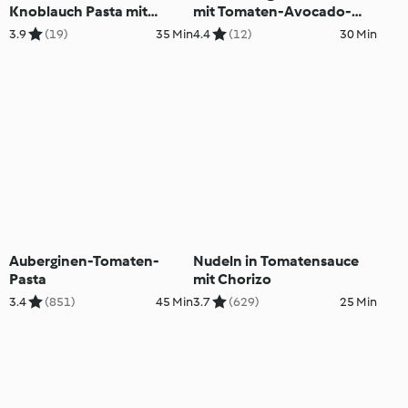
Knoblauch Pasta mit
mit Tomaten-Avocado-
Muscheln
Salsa
3.9
(19)
35 Min
4.4
(12)
30 Min
Auberginen-Tomaten-
Nudeln in Tomatensauce
Pasta
mit Chorizo
3.4
(851)
45 Min
3.7
(629)
25 Min