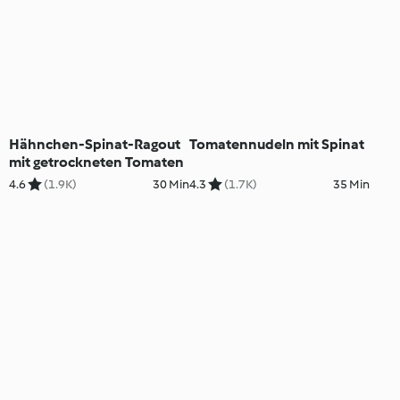
Hähnchen-Spinat-Ragout
Tomatennudeln mit Spinat
mit getrockneten Tomaten
4.6
(1.9K)
30 Min
4.3
(1.7K)
35 Min