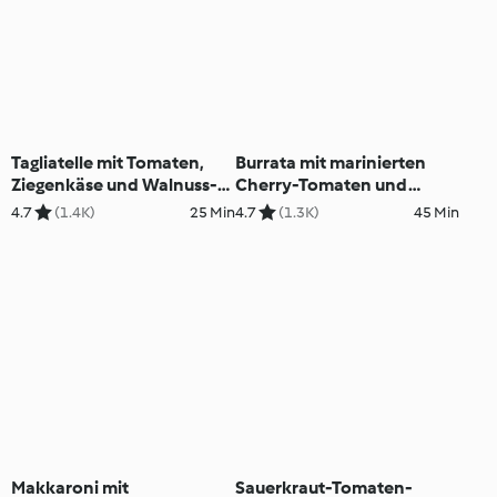
Tagliatelle mit Tomaten,
Burrata mit marinierten
Ziegenkäse und Walnuss-
Cherry-Tomaten und
Parmesan
Pesto-Risotto
4.7
(1.4K)
25 Min
4.7
(1.3K)
45 Min
Makkaroni mit
Sauerkraut-Tomaten-