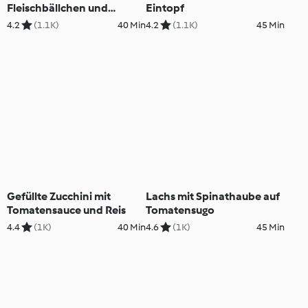
Fleischbällchen und
Eintopf
Tomaten-Oliven-Sauce
4.2
(1.1K)
40 Min
4.2
(1.1K)
45 Min
Gefüllte Zucchini mit
Lachs mit Spinathaube auf
Tomatensauce und Reis
Tomatensugo
4.4
(1K)
40 Min
4.6
(1K)
45 Min