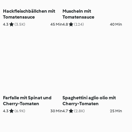
Hackfleischbällchen mit
Muscheln mit
Tomatensauce
Tomatensauce
4.3
(3.5K)
45 Min
4.8
(124)
40 Min
Farfalle mit Spinat und
Spaghettini aglio olio mit
Cherry-Tomaten
Cherry-Tomaten
4.3
(6.9K)
30 Min
4.7
(2.8K)
25 Min