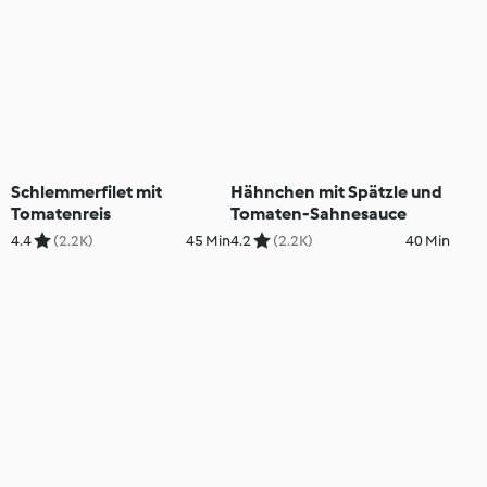
Schlemmerfilet mit
Hähnchen mit Spätzle und
Tomatenreis
Tomaten-Sahnesauce
4.4
(2.2K)
45 Min
4.2
(2.2K)
40 Min