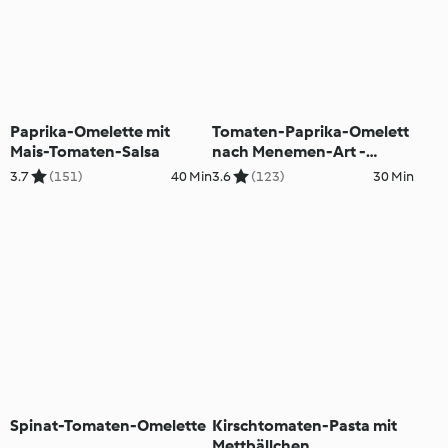
Paprika-Omelette mit
Tomaten-Paprika-Omelett
Mais-Tomaten-Salsa
nach Menemen-Art -
Menemen Omleti
3.7
(151)
40 Min
3.6
(123)
30 Min
Spinat-Tomaten-Omelette
Kirschtomaten-Pasta mit
Mettbällchen