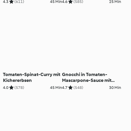
Tomatenrisotto
4.3
(611)
45 Min
4.6
(585)
25 Min
Tomaten-Spinat-Curry mit
Gnocchi in Tomaten-
Kichererbsen
Mascarpone-Sauce mit
Brokkolisalat und
4.0
(578)
45 Min
4.7
(548)
30 Min
Fruchtsorbet