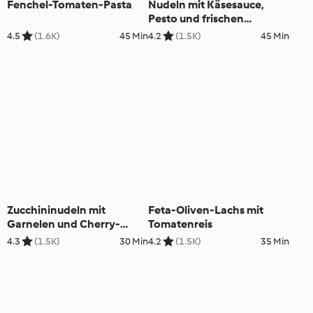
Fenchel-Tomaten-Pasta
Nudeln mit Käsesauce,
Pesto und frischen
Tomaten
4.5
(1.6K)
45 Min
4.2
(1.5K)
45 Min
Zucchininudeln mit
Feta-Oliven-Lachs mit
Garnelen und Cherry-
Tomatenreis
Tomaten
4.3
(1.5K)
30 Min
4.2
(1.5K)
35 Min