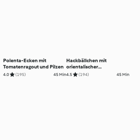
Polenta-Ecken mit
Hackbällchen mit
Tomatenragout und Pilzen
orientalischer
Tomatensauce
4.0
(195)
45 Min
4.5
(194)
45 Min