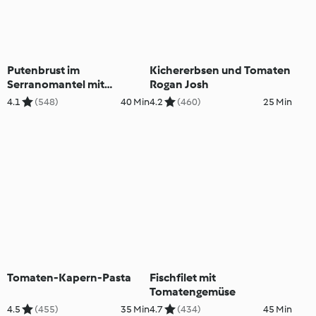
Putenbrust im
Kichererbsen und Tomaten
Serranomantel mit
Rogan Josh
Tomaten und Drillingen
4.1
(548)
40 Min
4.2
(460)
25 Min
Tomaten-Kapern-Pasta
Fischfilet mit
Tomatengemüse
4.5
(455)
35 Min
4.7
(434)
45 Min