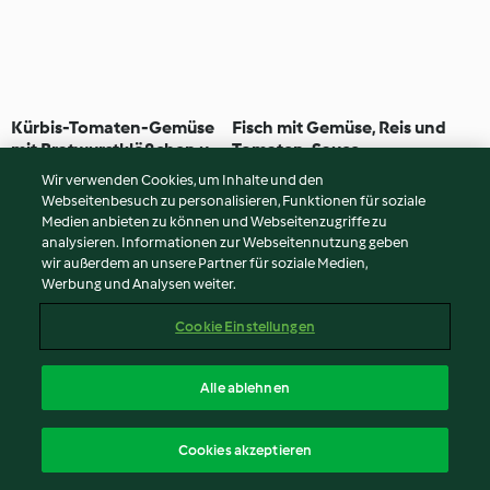
Kürbis-Tomaten-Gemüse
Fisch mit Gemüse, Reis und
mit Bratwurstklößchen und
Tomaten-Sauce
Kartoffeln
3.5
(45)
45 Min
3.7
(38)
35 Min
Wir verwenden Cookies, um Inhalte und den
Webseitenbesuch zu personalisieren, Funktionen für soziale
Medien anbieten zu können und Webseitenzugriffe zu
analysieren. Informationen zur Webseitennutzung geben
wir außerdem an unsere Partner für soziale Medien,
Werbung und Analysen weiter.
Cookie Einstellungen
Alle ablehnen
Gefüllte Tomaten
Low-Carb-Gnocchi mit
Cookies akzeptieren
Tomatensauce