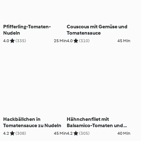
Pfifferling-Tomaten-
Couscous mit Gemüse und
Nudeln
Tomatensauce
4.0
(335)
25 Min
4.0
(310)
45 Min
Hackbällchen in
Hähnchenfilet mit
Tomatensauce zu Nudeln
Balsamico-Tomaten und
Kartöffelchen
4.2
(308)
45 Min
4.2
(305)
40 Min