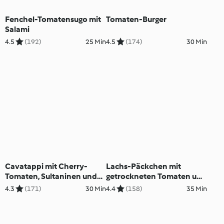
Fenchel-Tomatensugo mit
Tomaten-Burger
Salami
4.5
(192)
25 Min
4.5
(174)
30 Min
Cavatappi mit Cherry-
Lachs-Päckchen mit
Tomaten, Sultaninen und
getrockneten Tomaten und
Ingwer
Couscous
4.3
(171)
30 Min
4.4
(158)
35 Min