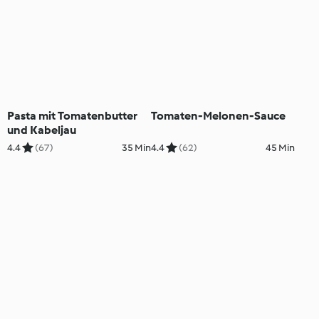
Pasta mit Tomatenbutter
Tomaten-Melonen-Sauce
und Kabeljau
4.4
(67)
35 Min
4.4
(62)
45 Min