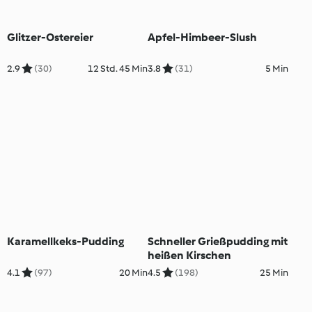
Glitzer-Ostereier
Apfel-Himbeer-Slush
2.9
(30)
12 Std. 45 Min
3.8
(31)
5 Min
Karamellkeks-Pudding
Schneller Grießpudding mit
heißen Kirschen
4.1
(97)
20 Min
4.5
(198)
25 Min