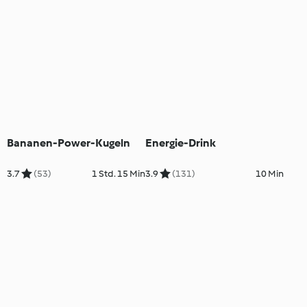
Bananen-Power-Kugeln
Energie-Drink
3.7
(53)
1 Std. 15 Min
3.9
(131)
10 Min