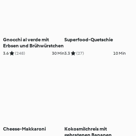
Gnocchi al verde mit
Superfood-Quetschie
Erbsen und Brühwürstchen
3.6
(248)
30 Min
3.3
(27)
10 Min
Cheese-Makkaroni
Kokosmilchreis mit
gebratenen Bananen