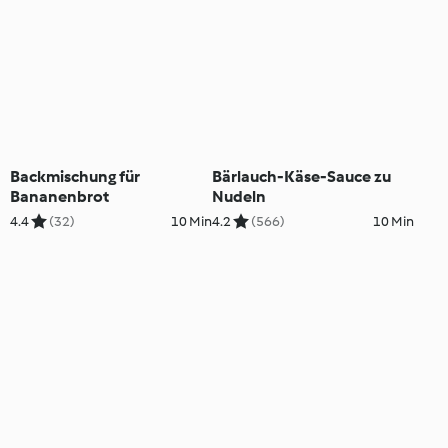
Backmischung für
Bärlauch-Käse-Sauce zu
Bananenbrot
Nudeln
4.4
(32)
10 Min
4.2
(566)
10 Min