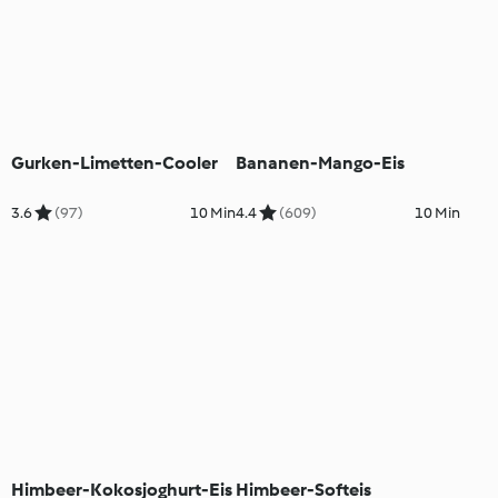
Gurken-Limetten-Cooler
Bananen-Mango-Eis
3.6
(97)
10 Min
4.4
(609)
10 Min
Himbeer-Kokosjoghurt-Eis
Himbeer-Softeis