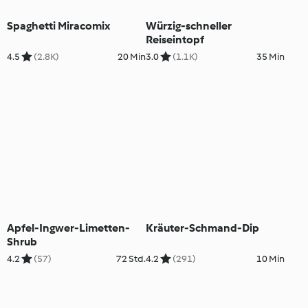
Spaghetti Miracomix
Würzig-schneller
Reiseintopf
4.5
(2.8K)
20 Min
3.0
(1.1K)
35 Min
Apfel-Ingwer-Limetten-
Kräuter-Schmand-Dip
Shrub
4.2
(57)
72 Std.
4.2
(291)
10 Min