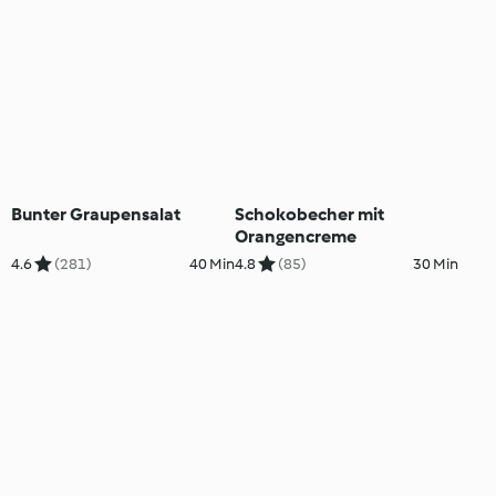
Bunter Graupensalat
Schokobecher mit
Orangencreme
4.6
(281)
40 Min
4.8
(85)
30 Min