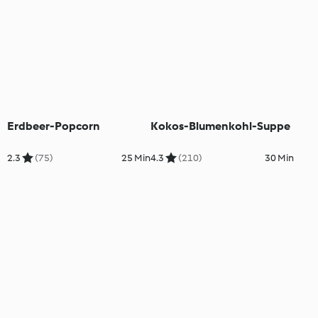
Erdbeer-Popcorn
Kokos-Blumenkohl-Suppe
2.3
(75)
25 Min
4.3
(210)
30 Min