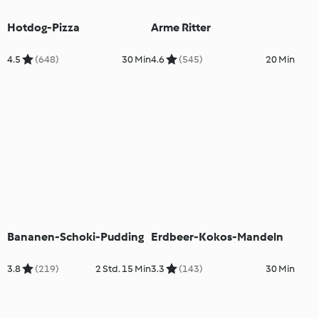
Hotdog-Pizza
Arme Ritter
4.5
(648)
30 Min
4.6
(545)
20 Min
Bananen-Schoki-Pudding
Erdbeer-Kokos-Mandeln
3.8
(219)
2 Std. 15 Min
3.3
(143)
30 Min