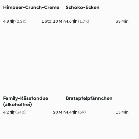
Himbeer-Crunch-Creme
Schoko-Ecken
4.8
(2.2K)
1 Std. 10 Min
4.6
(1.7K)
35 Min
Family-Käsefondue
Bratapfelpfännchen
(alkoholfrei)
4.2
(340)
20 Min
4.4
(69)
15 Min