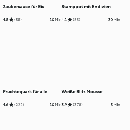
Zaubersauce für Eis
Stamppot mit Endivien
4.5
(55)
10 Min
4.1
(53)
30 Min
Früchtequark für alle
Weiße Blitz Mousse
4.6
(222)
10 Min
3.9
(378)
5 Min