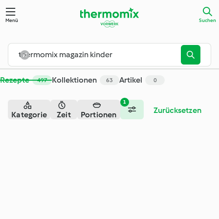
Suche - Cookidoo® – das offizielle Thermomix®-Rezept-Porta
Menü
Suchen
Rezepte
Kollektionen
Artikel
497
63
0
1
Zurücksetzen
Kategorie
Zeit
Portionen