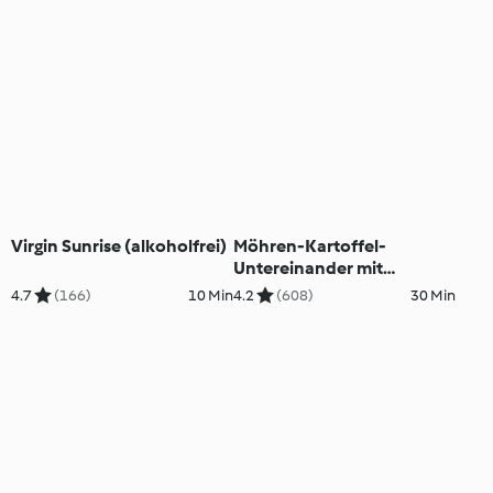
Virgin Sunrise (alkoholfrei)
Möhren-Kartoffel-
Untereinander mit
Brühwurst
4.7
(166)
10 Min
4.2
(608)
30 Min