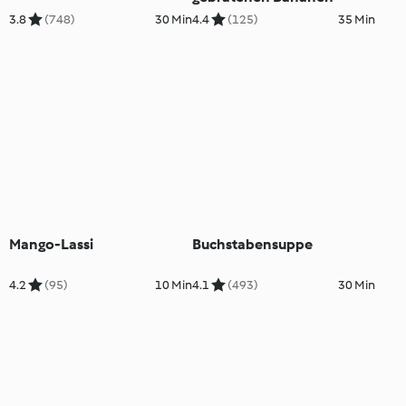
3.8
(748)
30 Min
4.4
(125)
35 Min
Mango-Lassi
Buchstabensuppe
4.2
(95)
10 Min
4.1
(493)
30 Min