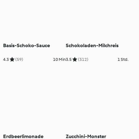
Basis-Schoko-Sauce
Schokoladen-Milchreis
4.3
(59)
10 Min
3.5
(312)
1 Std.
Erdbeerlimonade
Zucchini-Monster