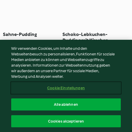
Sahne-Pudding
Schoko-Lebkuchen-
Pudding mit Kirschen
4.3
(130)
2 Std. 40 Min
4.0
(119)
1 Std. 30 Min
Wir verwenden Cookies, um Inhalte und den
Webseitenbesuch zu personalisieren, Funktionen für soziale
Medien anbieten zu können und Webseitenzugriffe zu
analysieren. Informationen zur Webseitennutzung geben
wir außerdem an unsere Partner für soziale Medien,
Werbung und Analysen weiter.
Cookie Einstellungen
Alle ablehnen
Äffchen-Eis mit
Schoko-Crush
Cookies akzeptieren
Schokolade