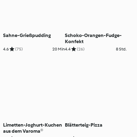
Sahne-Grießpudding
Schoko-Orangen-Fudge-
Konfekt
4.6
(75)
20 Min
4.4
(26)
8 Std.
Limetten-Joghurt-Kuchen
Blätterteig-Pizza
aus dem Varoma®