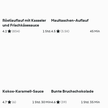
Röstiauflauf mit Kasseler
Maultaschen-Auflauf
und Frischkäsesauce
4.2
(834)
1 Std.
4.5
(3.5K)
45 Min
Kokos-Karamell-Sauce
Bunte Bruchschokolade
4.7
(6)
1 Std. 30 Min
4.6
(39)
1 Std. 35 Min