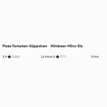
Fixes Tomaten-Süppchen
Himbeer-Minz-Eis
3.9
(105)
15 Min
4.5
(77)
5 Min