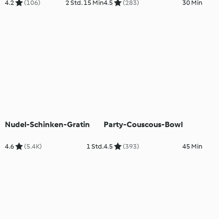
4.2
(106)
2 Std. 15 Min
4.5
(283)
30 Min
Nudel-Schinken-Gratin
Party-Couscous-Bowl
4.6
(5.4K)
1 Std.
4.5
(393)
45 Min