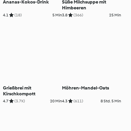
Ananas-Kokos-Drink
Süße Milchsuppe mit
Himbeeren
4.1
(18)
5 Min
3.8
(366)
25 Min
Grießbrei mit
Möhren-Mandel-Oats
Kirschkompott
4.7
(3.7K)
20 Min
4.3
(611)
8 Std. 5 Min