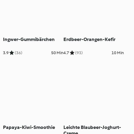
Ingwer-Gummibärchen
Erdbeer-Orangen-Kefir
3.9
(36)
50 Min
4.7
(93)
10 Min
Papaya-Kiwi-Smoothie
Leichte Blaubeer-Joghurt-
Creme