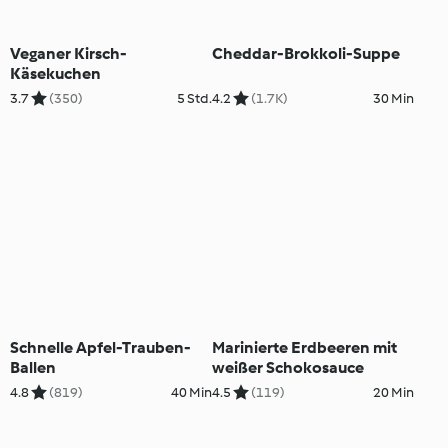
Veganer Kirsch-
Cheddar-Brokkoli-Suppe
Käsekuchen
3.7
(350)
5 Std.
4.2
(1.7K)
30 Min
Schnelle Apfel-Trauben-
Marinierte Erdbeeren mit
Ballen
weißer Schokosauce
4.8
(819)
40 Min
4.5
(119)
20 Min