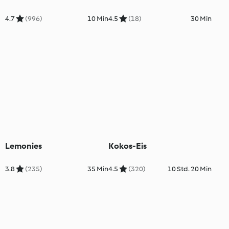
4.7
(996)
10 Min
4.5
(18)
30 Min
Lemonies
Kokos-Eis
3.8
(235)
35 Min
4.5
(320)
10 Std. 20 Min