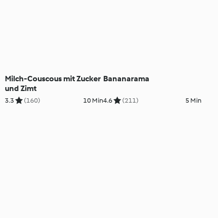
Milch-Couscous mit Zucker
Bananarama
und Zimt
3.3
(160)
10 Min
4.6
(211)
5 Min