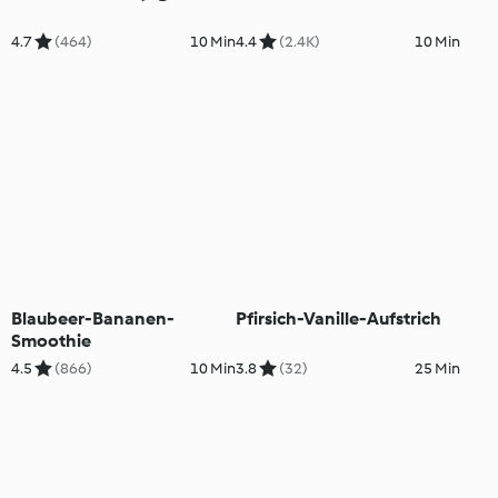
4.7
(464)
10 Min
4.4
(2.4K)
10 Min
Blaubeer-Bananen-
Pfirsich-Vanille-Aufstrich
Smoothie
4.5
(866)
10 Min
3.8
(32)
25 Min