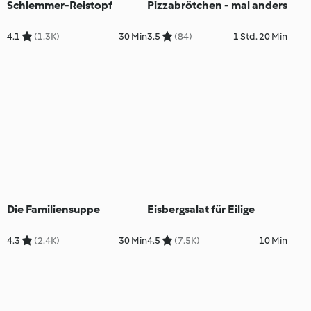
Schlemmer-Reistopf
Pizzabrötchen - mal anders
4.1
(1.3K)
30 Min
3.5
(84)
1 Std. 20 Min
Die Familiensuppe
Eisbergsalat für Eilige
4.3
(2.4K)
30 Min
4.5
(7.5K)
10 Min