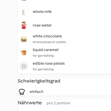
whole milk
rose water
white chocolate
small pieces or callets
liquid caramel
for garnishing
edible rose petals
for garnishing
Schwierigkeitsgrad
einfach
Nährwerte
pro 1 portion