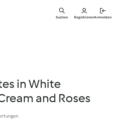
Springe
zum
Suchen
Registrieren
Anmelden
Hauptinha
tes in White
Cream and Roses
ertungen