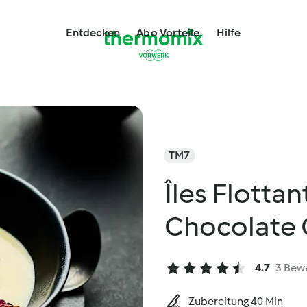
Entdecken
Abo Vorteile
Hilfe
TM7
Îles Flottan
Chocolate 
4.7
3 Bew
Zubereitung 40 Min