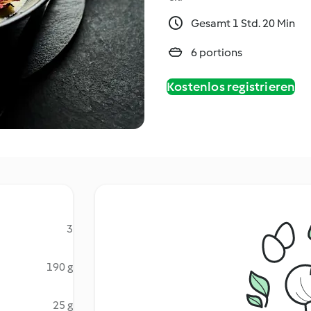
Gesamt 1 Std. 20 Min
6 portions
Kostenlos registrieren
3
190 g
25 g