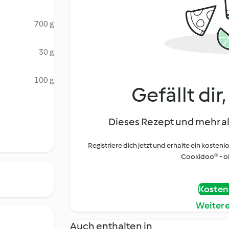
700 g
30 g
100 g
Gefällt dir
Dieses Rezept und mehr al
Registriere dich jetzt und erhalte ein kostenl
Cookidoo® - oh
Kostenl
Weiter
Auch enthalten in