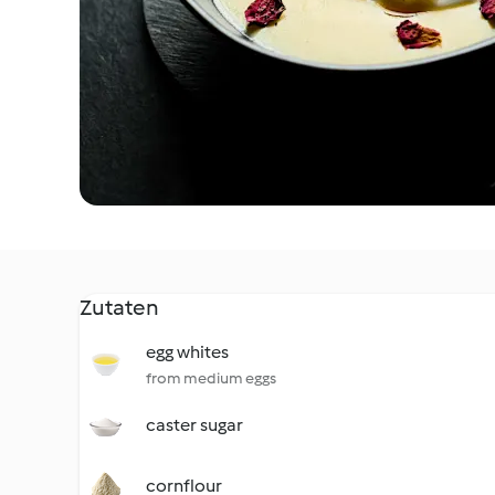
Zutaten
egg whites
from medium eggs
caster sugar
cornflour