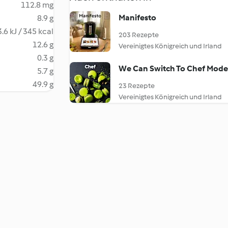
112.8 mg
Manifesto
8.9 g
.6 kJ / 345 kcal
203 Rezepte
12.6 g
Vereinigtes Königreich und Irland
0.3 g
We Can Switch To Chef Mode 
5.7 g
49.9 g
23 Rezepte
Vereinigtes Königreich und Irland