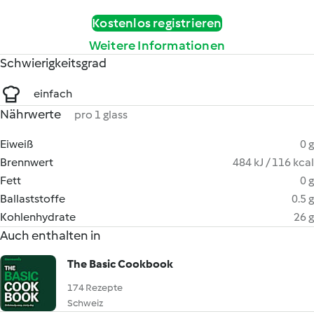
Kostenlos registrieren
Weitere Informationen
Schwierigkeitsgrad
einfach
Nährwerte
pro 1 glass
Eiweiß
0 g
Brennwert
484 kJ / 116 kcal
Fett
0 g
Ballaststoffe
0.5 g
Kohlenhydrate
26 g
Auch enthalten in
The Basic Cookbook
174 Rezepte
Schweiz