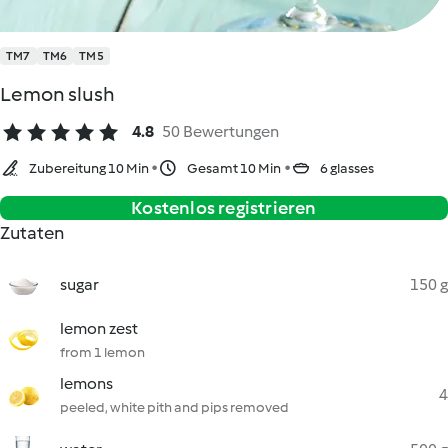
TM7
TM6
TM5
Lemon slush
4.8
50 Bewertungen
Zubereitung 10 Min
Gesamt 10 Min
6 glasses
Kostenlos registrieren
Zutaten
sugar
150 g
lemon zest
from 1 lemon
lemons
4
peeled, white pith and pips removed