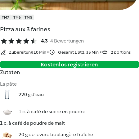
TM7
TM6
TM5
Pizza aux 3 farines
4.3
4 Bewertungen
Zubereitung 10 Min
Gesamt 1 Std. 35 Min
2 portions
Kostenlos registrieren
Zutaten
La pâte
220 g d'eau
1 c. à café de sucre en poudre
1 c. à café de poudre de malt
20 g de levure boulangère fraîche