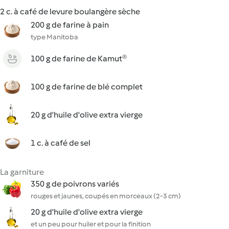
2 c. à café de levure boulangère sèche
200 g de farine à pain
type Manitoba
100 g de farine de Kamut®
100 g de farine de blé complet
20 g d'huile d'olive extra vierge
1 c. à café de sel
La garniture
350 g de poivrons variés
rouges et jaunes, coupés en morceaux (2-3 cm)
20 g d'huile d'olive extra vierge
et un peu pour huiler et pour la finition