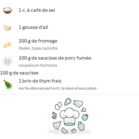
1 c. à café de sel
1 gousse d'ail
200 g de fromage
italien, type caciotta
100 g de saucisse de porc fumée
coupée en tranches
100 g de saucisse
1 brin de thym frais
les feuilles seulement, lavées et essuyées