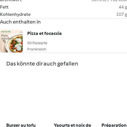
Fett
44 g
Kohlenhydrate
107 g
Auch enthalten in
Pizza et focaccia
50 Rezepte
Frankreich
Das könnte dir auch gefallen
Burger au tofu
Yaourts et noix de
Préparation