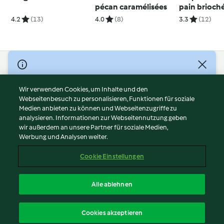
pécan caramélisées
pain brioch
canneberge
4.2
(13)
4.0
(8)
3.3
(12)
© Copyright 2026
Nutzungsbedingungen
Wir verwenden Cookies, um Inhalte und den
Webseitenbesuch zu personalisieren, Funktionen für soziale
Datenschutzrichtlinien
Medien anbieten zu können und Webseitenzugriffe zu
Disclaimer
analysieren. Informationen zur Webseitennutzung geben
Impressum
wir außerdem an unsere Partner für soziale Medien,
Werbung und Analysen weiter.
Cookies
Inhalt melden
Cookie Einstellungen
Abo kündigen
Vertrag widerrufen
Alle ablehnen
Erklärung zur Barrierefreiheit
Deutsch
Cookies akzeptieren