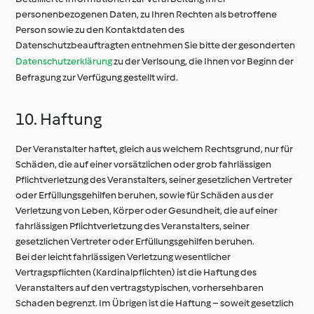
personenbezogenen Daten, zu Ihren Rechten als betroffene
Person sowie zu den Kontaktdaten des
Datenschutzbeauftragten entnehmen Sie bitte der gesonderten
Datenschutzerklärung
zu der Verlsoung, die Ihnen vor Beginn der
Befragung zur Verfügung gestellt wird.
10. Haftung
Der Veranstalter haftet, gleich aus welchem Rechtsgrund, nur für
Schäden, die auf einer vorsätzlichen oder grob fahrlässigen
Pflichtverletzung des Veranstalters, seiner gesetzlichen Vertreter
oder Erfüllungsgehilfen beruhen, sowie für Schäden aus der
Verletzung von Leben, Körper oder Gesundheit, die auf einer
fahrlässigen Pflichtverletzung des Veranstalters, seiner
gesetzlichen Vertreter oder Erfüllungsgehilfen beruhen.
Bei der leicht fahrlässigen Verletzung wesentlicher
Vertragspflichten (Kardinalpflichten) ist die Haftung des
Veranstalters auf den vertragstypischen, vorhersehbaren
Schaden begrenzt. Im Übrigen ist die Haftung – soweit gesetzlich