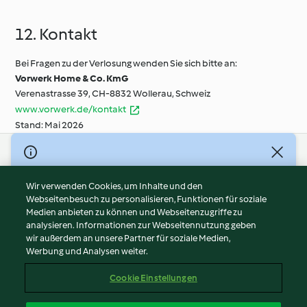
12. Kontakt
Bei Fragen zu der Verlosung wenden Sie sich bitte an:
Vorwerk Home & Co. KmG
Verenastrasse 39, CH-8832 Wollerau, Schweiz
www.vorwerk.de/kontakt
Stand: Mai 2026
© Copyright 2026
Nutzungsbedingungen
Wir verwenden Cookies, um Inhalte und den
Webseitenbesuch zu personalisieren, Funktionen für soziale
Datenschutzrichtlinien
Medien anbieten zu können und Webseitenzugriffe zu
Disclaimer
analysieren. Informationen zur Webseitennutzung geben
Impressum
wir außerdem an unsere Partner für soziale Medien,
Werbung und Analysen weiter.
Cookies
Inhalt melden
Cookie Einstellungen
Abo kündigen