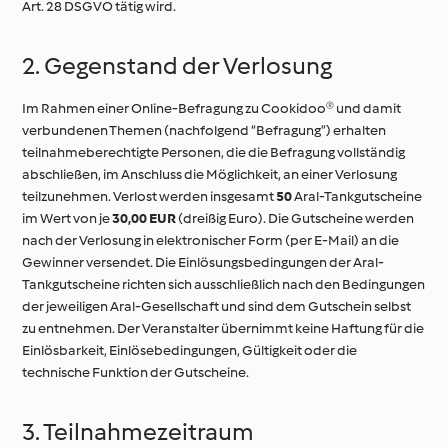
Art. 28 DSGVO tätig wird.
2. Gegenstand der Verlosung
Im Rahmen einer Online-Befragung zu Cookidoo® und damit
verbundenen Themen (nachfolgend “Befragung”) erhalten
teilnahmeberechtigte Personen, die die Befragung vollständig
abschließen, im Anschluss die Möglichkeit, an einer Verlosung
teilzunehmen. Verlost werden insgesamt
50
Aral-Tankgutscheine
im Wert von je
30,00 EUR
(dreißig Euro). Die Gutscheine werden
nach der Verlosung in elektronischer Form (per E-Mail) an die
Gewinner versendet. Die Einlösungsbedingungen der Aral-
Tankgutscheine richten sich ausschließlich nach den Bedingungen
der jeweiligen Aral-Gesellschaft und sind dem Gutschein selbst
zu entnehmen. Der Veranstalter übernimmt keine Haftung für die
Einlösbarkeit, Einlösebedingungen, Gültigkeit oder die
technische Funktion der Gutscheine.
3. Teilnahmezeitraum