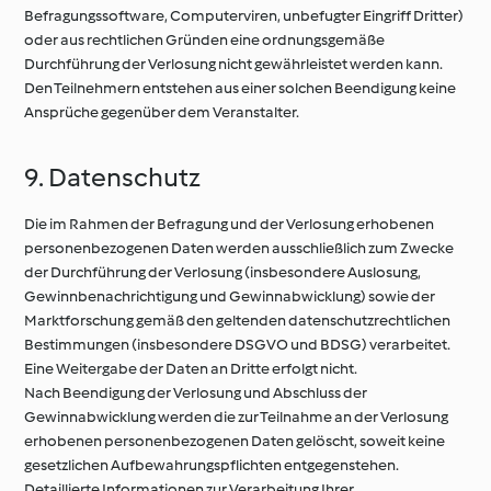
Befragungssoftware, Computerviren, unbefugter Eingriff Dritter)
oder aus rechtlichen Gründen eine ordnungsgemäße
Durchführung der Verlosung nicht gewährleistet werden kann.
Den Teilnehmern entstehen aus einer solchen Beendigung keine
Ansprüche gegenüber dem Veranstalter.
9. Datenschutz
Die im Rahmen der Befragung und der Verlosung erhobenen
personenbezogenen Daten werden ausschließlich zum Zwecke
der Durchführung der Verlosung (insbesondere Auslosung,
Gewinnbenachrichtigung und Gewinnabwicklung) sowie der
Marktforschung gemäß den geltenden datenschutzrechtlichen
Bestimmungen (insbesondere DSGVO und BDSG) verarbeitet.
Eine Weitergabe der Daten an Dritte erfolgt nicht.
Nach Beendigung der Verlosung und Abschluss der
Gewinnabwicklung werden die zur Teilnahme an der Verlosung
erhobenen personenbezogenen Daten gelöscht, soweit keine
gesetzlichen Aufbewahrungspflichten entgegenstehen.
Detaillierte Informationen zur Verarbeitung Ihrer