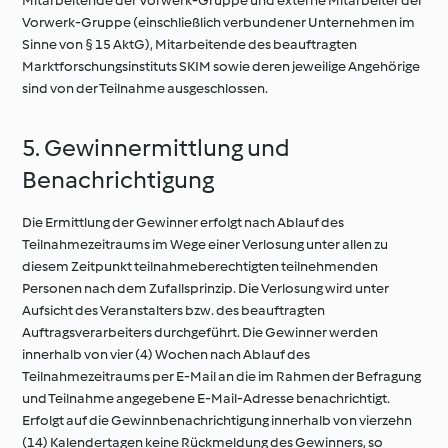
Mitarbeitende der Vorwerk-Gruppe und externe Mitarbeiter der
Vorwerk-Gruppe (einschließlich verbundener Unternehmen im
Sinne von § 15 AktG), Mitarbeitende des beauftragten
Marktforschungsinstituts SKIM sowie deren jeweilige Angehörige
sind von der Teilnahme ausgeschlossen.
5. Gewinnermittlung und
Benachrichtigung
Die Ermittlung der Gewinner erfolgt nach Ablauf des
Teilnahmezeitraums im Wege einer Verlosung unter allen zu
diesem Zeitpunkt teilnahmeberechtigten teilnehmenden
Personen nach dem Zufallsprinzip. Die Verlosung wird unter
Aufsicht des Veranstalters bzw. des beauftragten
Auftragsverarbeiters durchgeführt. Die Gewinner werden
innerhalb von vier (4) Wochen nach Ablauf des
Teilnahmezeitraums per E-Mail an die im Rahmen der Befragung
und Teilnahme angegebene E-Mail-Adresse benachrichtigt.
Erfolgt auf die Gewinnbenachrichtigung innerhalb von vierzehn
(14) Kalendertagen keine Rückmeldung des Gewinners, so