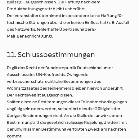
zulässig – ausgeschlossen. Die Haftung nach dem
Produkthaftungsgesetz bleibt unberührt.
Der Veranstalter übernimmt insbesondere keine Haftung für
technische Störungen über die er keinen Einfluss hat (z. B. Ausfall
des Netzwerks, fehlerhafte Übertragung der E-
MailBenachrichtigung).
11. Schlussbestimmungen
Es gilt das Recht der Bundesrepublik Deutschland unter
Ausschluss des UN-Kaufrechts. Zwingende
verbraucherschutzrechtliche Bestimmungen des
Wohnsitzstaates des Teilnehmers bleiben hiervon unberührt.
Der Rechtsweg ist ausgeschlossen.
Sollten einzelne Bestimmungen dieser Teilnahmebedingungen
ungültig sein oder werden, so berührt dies die Gültigkeit der
übrigen Bestimmungen nicht. An die Stelle der unwirksamen
Bestimmung tritt die gesetzlich zulässige Regelung, die dem mit
der unwirksamen Bestimmung verfolgten Zweck am nächsten
kommt.