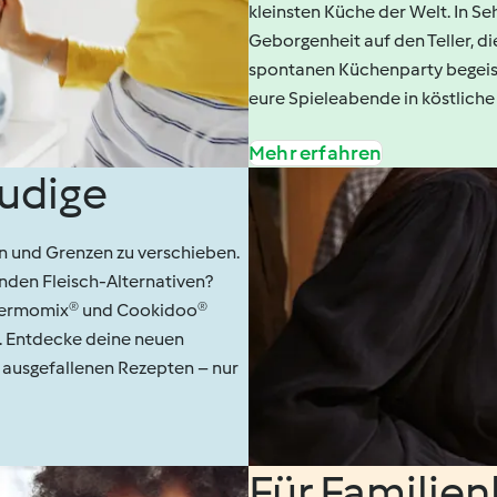
kleinsten Küche der Welt. In 
Geborgenheit auf den Teller, d
spontanen Küchenparty begeist
eure Spieleabende in köstliche 
Mehr erfahren
eudige
ren und Grenzen zu verschieben.
nden Fleisch-Alternativen?
. Thermomix® und Cookidoo®
n. Entdecke deine neuen
 ausgefallenen Rezepten – nur
Für Familie