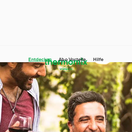
Entdecken
Abo Vorteile
Hilfe
mix® Tipps und
Ernährungstrends
Tag genießen
Unterwegs mit Thermomix