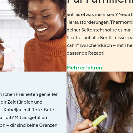
Soll es etwas mehr sein? Neue 
Herausforderungen. Thermomix® i
deiner Seite steht sollte es ma
flexibel auf alle Bedürfnisse r
Zahn“ zwischendurch – mit Th
passende Rezept!
Mehr erfahren
rischen Freiheiten genießen
dir Zeit für dich und
de-Kabeljau mit Rote-Bete-
rfait? Mit ausgefallen
on – dir sind keine Grenzen