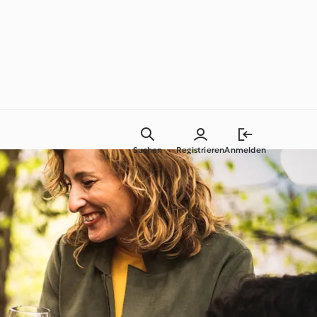
Suchen
Registrieren
Anmelden
Tutorials
®
Thermomix® Kochschule