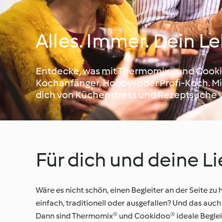
Alles. Immer. Dein Le
Entdecke, was mit Thermomix® und Cookido
Kochanfänger, Hobby- oder Profi-Koch. 
dich von Küchenstress und Rezeptsuche 
Für dich und deine L
Wäre es nicht schön, einen Begleiter an der Seite zu
einfach, traditionell oder ausgefallen? Und das auch
Dann sind Thermomix® und Cookidoo® ideale Begleiter