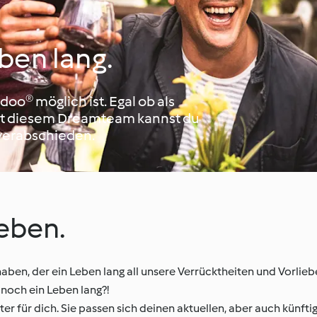
ben lang.
o® möglich ist. Egal ob als
Mit diesem Dreamteam kannst du
verabschieden.
ieben.
 haben, der ein Leben lang all unsere Verrücktheiten und Vorli
 noch ein Leben lang?!
 für dich. Sie passen sich deinen aktuellen, aber auch künfti