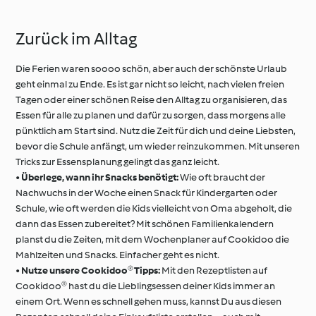
Zurück im Alltag
Unterwegs mit
Thermomix®
Thermomix®
Kochschule
Die Ferien waren soooo schön, aber auch der schönste Urlaub
geht einmal zu Ende. Es ist gar nicht so leicht, nach vielen freien
Tagen oder einer schönen Reise den Alltag zu organisieren, das
Essen für alle zu planen und dafür zu sorgen, dass morgens alle
pünktlich am Start sind. Nutz die Zeit für dich und deine Liebsten,
bevor die Schule anfängt, um wieder reinzukommen. Mit unseren
Tricks zur Essensplanung gelingt das ganz leicht.
•
Überlege, wann ihr Snacks benötigt:
Wie oft braucht der
Nachwuchs in der Woche einen Snack für Kindergarten oder
Schule, wie oft werden die Kids vielleicht von Oma abgeholt, die
dann das Essen zubereitet? Mit schönen Familienkalendern
planst du die Zeiten, mit dem Wochenplaner auf Cookidoo die
Mahlzeiten und Snacks. Einfacher geht es nicht.
•
Nutze unsere Cookidoo® Tipps:
Mit den Rezeptlisten auf
Cookidoo® hast du die Lieblingsessen deiner Kids immer an
einem Ort. Wenn es schnell gehen muss, kannst Du aus diesen