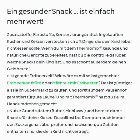
Ein gesunder Snack … ist einfach
mehr wert!
Zusatzstoffe, Farbstoffe, Konservierungsmittel: In gekauften
Kuchen und Keksen verstecken sich oft Dinge, die dein Kind lieber
nicht essen sollte. Wenn du mit dem Thermomix® gesunde und
natürliche Gerichte zubereitest, hast du die Kontrolle darüber,
welche Snacks dein Kind isst. Und es schont außerdem deinen
Geldbeutel!
• Ist gerade Erdbeerzeit? Wie wäre es mit selbstgemachter
Erdbeerkonfitüre
oder
Milchreis mit Erdbeeren
? Das ist günstiger,
als sie im Supermarkt zu kaufen, und sorgt auf dem Pausenhof
garantiert für gute Laune! Und mit Thermomix® hast du sie im
Handumdrehen gemacht.
• Nutze Grundzutaten (Butter, Mehl usw.) und bereite damit
Snacks für deine Kids zu. Du solltest bei Rezepten auch immer
den Zuckergehalt überprüfen und nachsehen, ob Zutaten
enthalten sind, die dein Kind nicht verträgt.