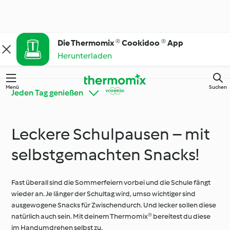
Die Thermomix ® Cookidoo ® App
Herunterladen
Menü
Suchen
Jeden Tag genießen
Leckere Schulpausen – mit
Auf die Zutat kommt
Thermomix® Tipps und
es an
Tricks
selbstgemachten Snacks!
Fast überall sind die Sommerfeiern vorbei und die Schule fängt
Ernährungstrends
Tutorials
wieder an. Je länger der Schultag wird, umso wichtiger sind
ausgewogene Snacks für Zwischendurch. Und lecker sollen diese
natürlich auch sein. Mit deinem Thermomix® bereitest du diese
im Handumdrehen selbst zu.
Besondere Anlässe
Jeden Tag genießen