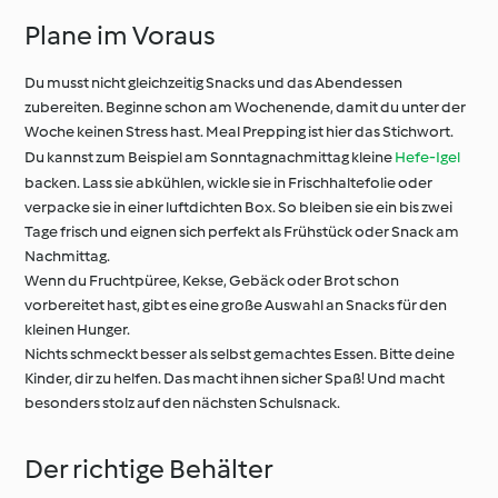
Plane im Voraus
Du musst nicht gleichzeitig Snacks und das Abendessen
zubereiten. Beginne schon am Wochenende, damit du unter der
Woche keinen Stress hast. Meal Prepping ist hier das Stichwort.
Du kannst zum Beispiel am Sonntagnachmittag kleine
Hefe-Igel
backen. Lass sie abkühlen, wickle sie in Frischhaltefolie oder
verpacke sie in einer luftdichten Box. So bleiben sie ein bis zwei
Tage frisch und eignen sich perfekt als Frühstück oder Snack am
Nachmittag.
Wenn du Fruchtpüree, Kekse, Gebäck oder Brot schon
vorbereitet hast, gibt es eine große Auswahl an Snacks für den
kleinen Hunger.
Nichts schmeckt besser als selbst gemachtes Essen. Bitte deine
Kinder, dir zu helfen. Das macht ihnen sicher Spaß! Und macht
besonders stolz auf den nächsten Schulsnack.
Der richtige Behälter