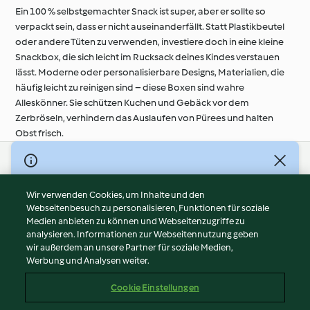
Ein 100 % selbstgemachter Snack ist super, aber er sollte so
verpackt sein, dass er nicht auseinanderfällt. Statt Plastikbeutel
oder andere Tüten zu verwenden, investiere doch in eine kleine
Snackbox, die sich leicht im Rucksack deines Kindes verstauen
lässt. Moderne oder personalisierbare Designs, Materialien, die
häufig leicht zu reinigen sind – diese Boxen sind wahre
Alleskönner. Sie schützen Kuchen und Gebäck vor dem
Zerbröseln, verhindern das Auslaufen von Pürees und halten
Obst frisch.
© Copyright 2026
Nutzungsbedingungen
Wir verwenden Cookies, um Inhalte und den
Webseitenbesuch zu personalisieren, Funktionen für soziale
Datenschutzrichtlinien
Medien anbieten zu können und Webseitenzugriffe zu
Disclaimer
analysieren. Informationen zur Webseitennutzung geben
Impressum
wir außerdem an unsere Partner für soziale Medien,
Werbung und Analysen weiter.
Cookies
Inhalt melden
Cookie Einstellungen
Abo kündigen