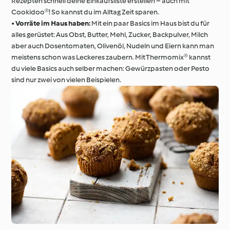
Rezepten schnell deine Einkaufsliste erstellen – auch mit
Cookidoo®! So kannst du im Alltag Zeit sparen.
•
Vorräte im Haus haben:
Mit ein paar Basics im Haus bist du für
alles gerüstet: Aus Obst, Butter, Mehl, Zucker, Backpulver, Milch
aber auch Dosentomaten, Olivenöl, Nudeln und Eiern kann man
meistens schon was Leckeres zaubern. Mit Thermomix® kannst
du viele Basics auch selber machen: Gewürzpasten oder Pesto
sind nur zwei von vielen Beispielen.