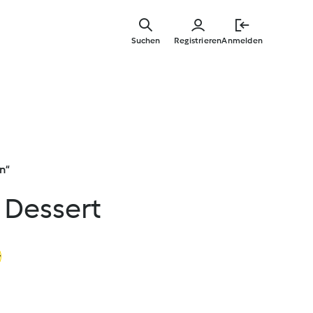
Springe
zum
Suchen
Registrieren
Anmelden
Hauptinha
n“
 Dessert
y