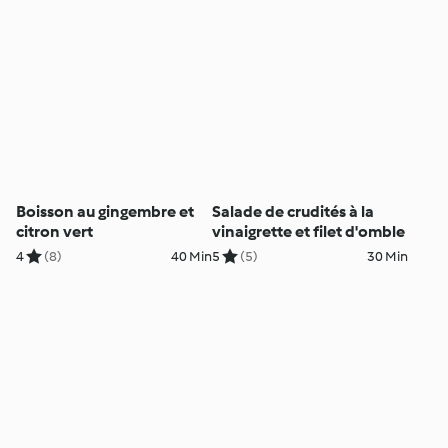
Boisson au gingembre et
Salade de crudités à la
citron vert
vinaigrette et filet d'omble
4
(8)
40 Min
5
(5)
30 Min