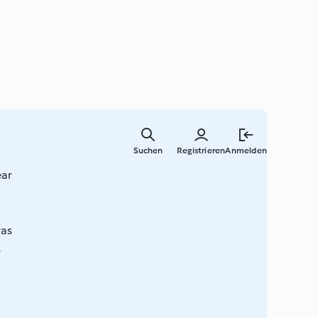
Springe
zum
Suchen
Registrieren
Anmelden
Hauptinha
ear
ras
s