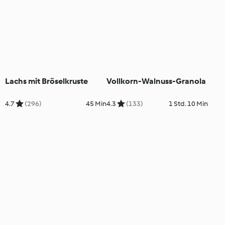
Lachs mit Bröselkruste
Vollkorn-Walnuss-Granola
4.7
(296)
45 Min
4.3
(133)
1 Std. 10 Min