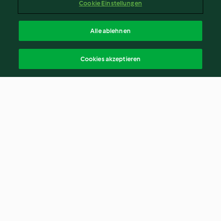
Cookie Einstellungen
Alle ablehnen
Cookies akzeptieren
© Copyright 2026
Nutzungsbedingungen
Datenschutzrichtlinien
Disclaimer
Impressum
Cookies
Inhalt melden
Abo kündigen
Vertrag widerrufen
Erklärung zur Barrierefreiheit