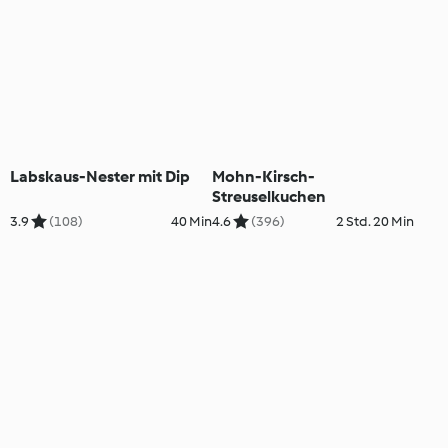
Labskaus-Nester mit Dip
Mohn-Kirsch-
Streuselkuchen
3.9
(108)
40 Min
4.6
(396)
2 Std. 20 Min