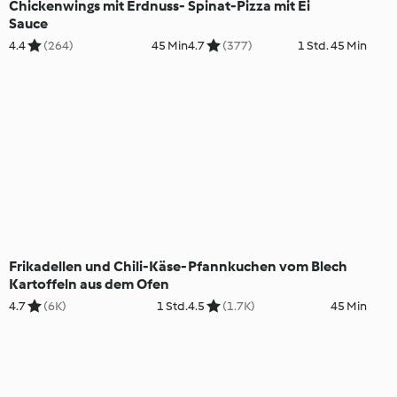
Chickenwings mit Erdnuss-
Spinat-Pizza mit Ei
Sauce
4.4
(264)
45 Min
4.7
(377)
1 Std. 45 Min
Frikadellen und Chili-Käse-
Pfannkuchen vom Blech
Kartoffeln aus dem Ofen
4.7
(6K)
1 Std.
4.5
(1.7K)
45 Min