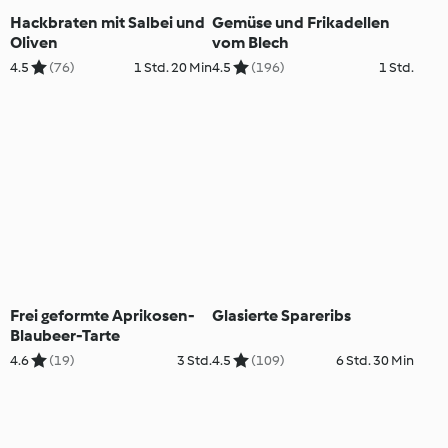
Hackbraten mit Salbei und
Gemüse und Frikadellen
Oliven
vom Blech
4.5
(76)
1 Std. 20 Min
4.5
(196)
1 Std.
Frei geformte Aprikosen-
Glasierte Spareribs
Blaubeer-Tarte
4.6
(19)
3 Std.
4.5
(109)
6 Std. 30 Min