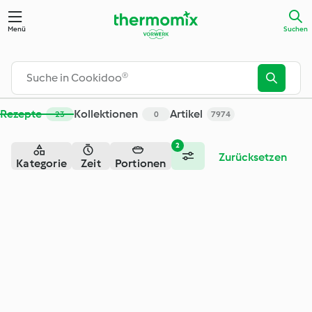
Suche - Cookidoo® – das offizielle Thermomix®-Rezept-Porta
Menü
Suchen
Rezepte
Kollektionen
Artikel
23
0
7974
2
Zurücksetzen
Kategorie
Zeit
Portionen