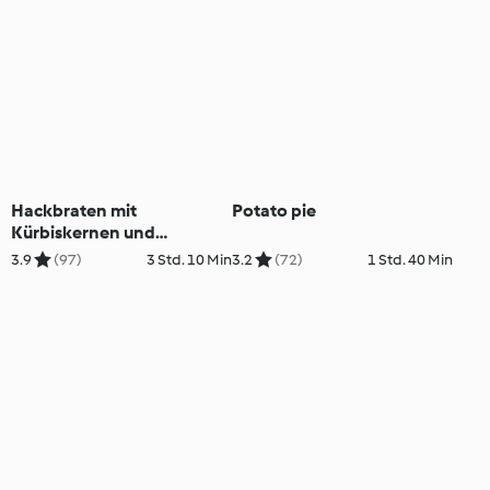
Hackbraten mit
Potato pie
Kürbiskernen und
Kartoffel-Möhren-Gemüse
3.9
(97)
3 Std. 10 Min
3.2
(72)
1 Std. 40 Min