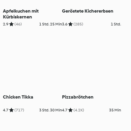
Apfelkuchen mit
Geröstete Kichererbsen
Kürbiskernen
2.9
(46)
1 Std. 25 Min
3.6
(285)
1 Std.
Chicken Tikka
Pizzabrötchen
4.7
(717)
3 Std. 30 Min
4.7
(4.2K)
35 Min