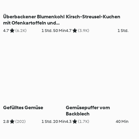
Überbackener Blumenkohl
Kirsch-Streusel-Kuchen
mit Ofenkartoffeln und
Senfsauce
4.7
(6.2K)
1 Std. 50 Min
4.7
(3.9K)
1 Std.
Gefülltes Gemüse
Gemüsepuffer vom
Backblech
2.8
(202)
1 Std. 20 Min
4.3
(1.7K)
40 Min