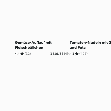
Gemüse-Auflauf mit
Tomaten-Nudeln mit 
Fleischbällchen
und Feta
4.4
(12)
1 Std. 35 Min
4.1
(428)