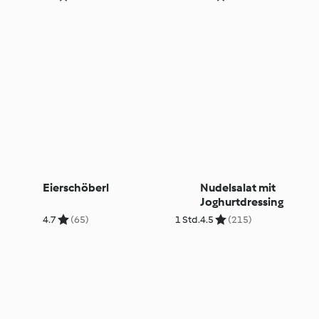
Eierschöberl
Nudelsalat mit
Joghurtdressing
4.7
(65)
1 Std.
4.5
(215)