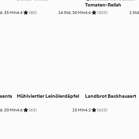
Tomaten-Relish
d. 35 Min
4.4
(80)
16 Std. 30 Min
4.6
(303)
1 Std
sants
Mühlviertler Leinölerdäpfel
Landbrot Backhausart
d. 20 Min
4.6
(63)
15 Min
4.2
(623)