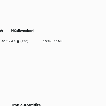
ch
Müsliweckerl
40 Min
4.8
(130)
15 Std. 30 Min
Tropic-Konfitüre