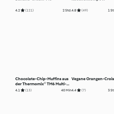
4.2
(121)
2 Std.
4.8
(49)
1 St
Chocolate-Chip-Muffins aus
Vegane Orangen-Crois
der Thermomix® TM6 Multi-
Silikonform
4.1
(13)
40 Min
4.4
(7)
3 St