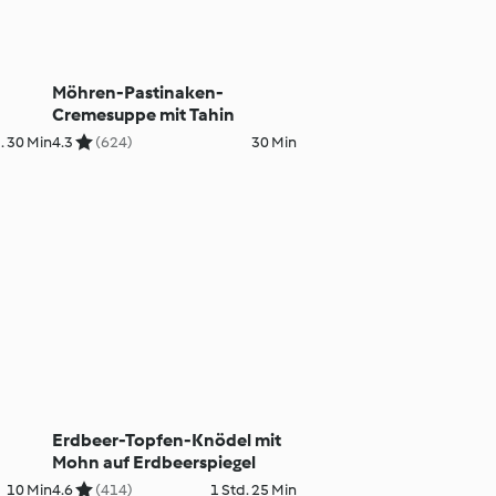
Möhren-Pastinaken-
Cremesuppe mit Tahin
. 30 Min
4.3
(624)
30 Min
e
Erdbeer-Topfen-Knödel mit
Mohn auf Erdbeerspiegel
10 Min
4.6
(414)
1 Std. 25 Min