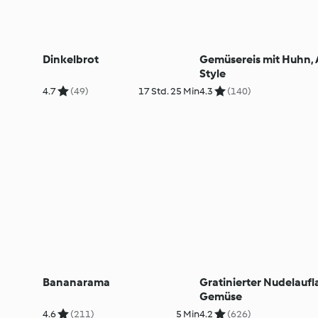
Dinkelbrot
Gemüsereis mit Huhn, 
Style
4.7
(49)
17 Std. 25 Min
4.3
(140)
Bananarama
Gratinierter Nudelaufl
Gemüse
4.6
(211)
5 Min
4.2
(626)