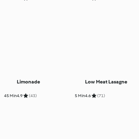
Limonade
Low Meat Lasagne
45 Min
4.9
(43)
5 Min
4.6
(71)