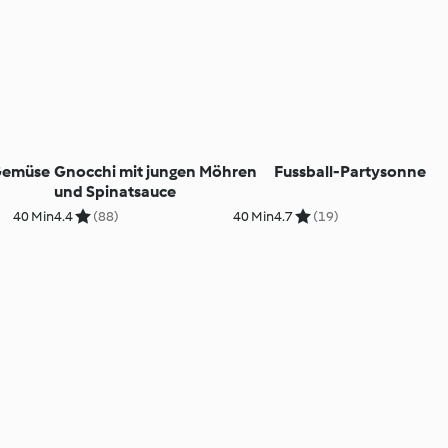
Gemüse
Gnocchi mit jungen Möhren
Fussball-Partysonne
und Spinatsauce
40 Min
4.4
(88)
40 Min
4.7
(19)