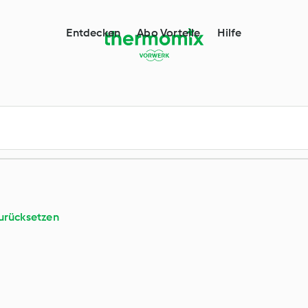
l
Entdecken
Abo Vorteile
Hilfe
urücksetzen