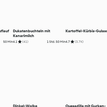
flauf
Dukatenbuchteln mit
Kartoffel-Kürbis-Gulas
Kanarimilch
50 Min
4.1
(41)
1 Std. 50 Min
4.7
(3.7K)
Dinkel-Wolke
Quesadilla mit Gurken-