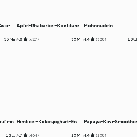
Asia-
Apfel-Rhabarber-Konfitüre
Mohnnudeln
55 Min
4.8
(627)
30 Min
4.4
(328)
1 Std
auf mit
Himbeer-Kokosjoghurt-Eis
Papaya-Kiwi-Smoothi
1 Std.
4.7
(464)
10 Min
4.4
(108)