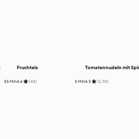
t
Fruchteis
Tomatennudeln mit Spi
55 Min
4.6
(43)
5 Min
4.3
(1.7K)