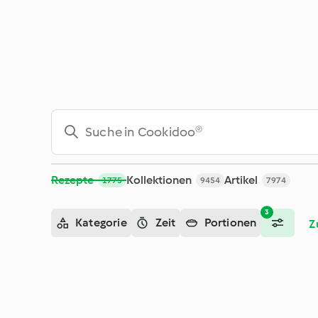
Suche - Cookidoo® – das offizielle Thermomix®-Rezept-Porta
Rezepte
Kollektionen
Artikel
1775
9454
7974
3
Kategorie
Zeit
Portionen
Z