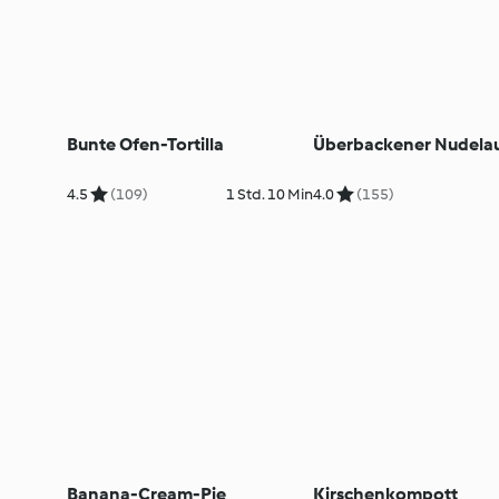
Bunte Ofen-Tortilla
Überbackener Nudelau
4.5
(109)
1 Std. 10 Min
4.0
(155)
Banana-Cream-Pie
Kirschenkompott