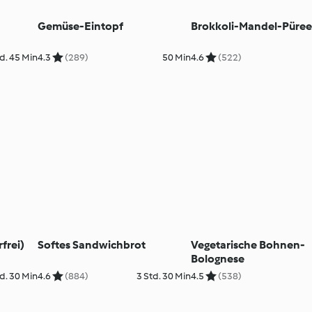
Gemüse-Eintopf
Brokkoli-Mandel-Püre
d. 45 Min
4.3
(289)
50 Min
4.6
(522)
frei)
Softes Sandwichbrot
Vegetarische Bohnen-
Bolognese
d. 30 Min
4.6
(884)
3 Std. 30 Min
4.5
(538)