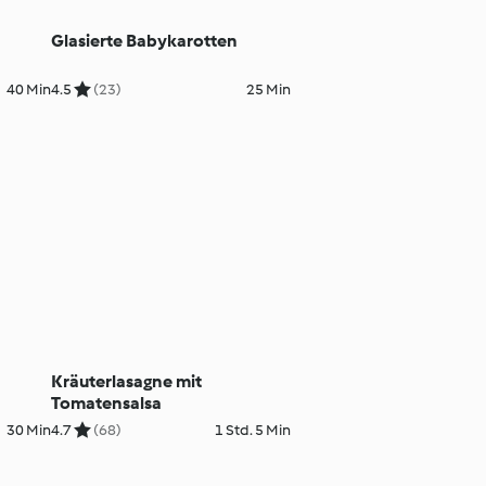
e
Glasierte Babykarotten
40 Min
4.5
(23)
25 Min
Kräuterlasagne mit
Tomatensalsa
30 Min
4.7
(68)
1 Std. 5 Min