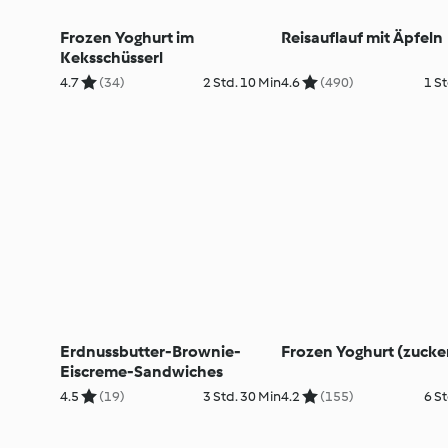
Frozen Yoghurt im
Reisauflauf mit Äpfeln
Keksschüsserl
4.7
(34)
2 Std. 10 Min
4.6
(490)
1 St
Erdnussbutter-Brownie-
Frozen Yoghurt (zucker
Eiscreme-Sandwiches
4.5
(19)
3 Std. 30 Min
4.2
(155)
6 St