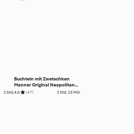
Buchteln mit Zwetschken
Manner Original Neapolitaner
Schnitten Füllung
2 Std.
4.6
(47)
2 Std. 15 Min