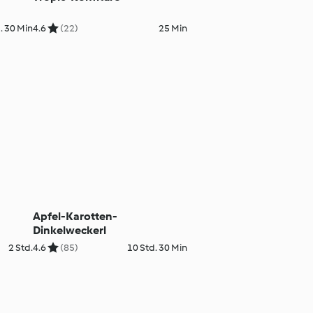
. 30 Min
4.6
(22)
25 Min
Apfel-Karotten-
Dinkelweckerl
2 Std.
4.6
(85)
10 Std. 30 Min