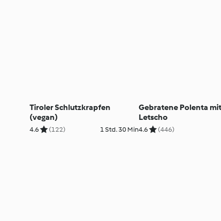
Tiroler Schlutzkrapfen
Gebratene Polenta mi
(vegan)
Letscho
4.6
(122)
1 Std. 30 Min
4.6
(446)