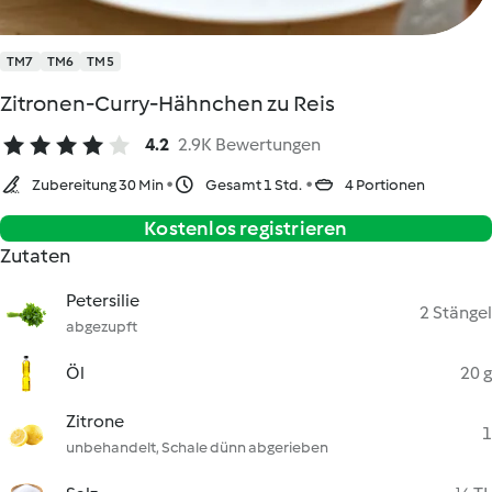
TM7
TM6
TM5
Zitronen-Curry-Hähnchen zu Reis
4.2
2.9K Bewertungen
Zubereitung 30 Min
Gesamt 1 Std.
4 Portionen
Kostenlos registrieren
Zutaten
Petersilie
2 Stängel
abgezupft
Öl
20 g
Zitrone
1
unbehandelt, Schale dünn abgerieben