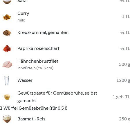
Salz
¼ TL
Curry
1 TL
mild
Kreuzkümmel, gemahlen
¼ TL
Paprika rosenscharf
¼ TL
Hähnchenbrustfilet
500 g
in Würfeln (ca. 3 cm)
Wasser
1200 g
Gewürzpaste für Gemüsebrühe, selbst
1 geh. TL
gemacht
1 Würfel Gemüsebrühe (für 0,5 l)
Basmati-Reis
250 g