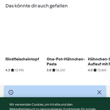
Das könnte dir auch gefallen
Rindfleischeintopf
One-Pot-Hähnchen-
Hähnchen-
Pasta
Auflauf mit 
4.3
(2.9K)
3.8
(6.1K)
4.0
(3.8K)
© Copyright 2026
Nutzungsbedingungen
Wir verwenden Cookies, um Inhalte und den
Webseitenbesuch zu personalisieren, Funktionen für soziale