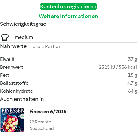
Kostenlos registrieren
Weitere Informationen
Schwierigkeitsgrad
medium
Nährwerte
pro 1 Portion
Eiweiß
37 g
Brennwert
2325 kJ / 556 kcal
Fett
15 g
Ballaststoffe
4.7 g
Kohlenhydrate
64 g
Auch enthalten in
Finessen 6/2015
22 Rezepte
Deutschland