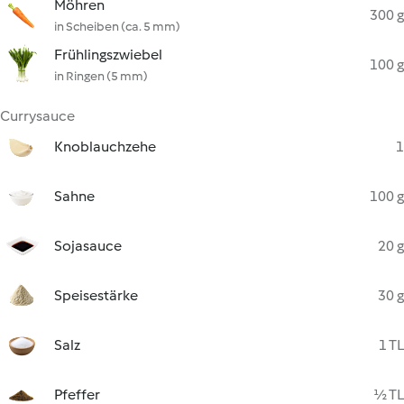
Möhren
300 g
in Scheiben (ca. 5 mm)
Frühlingszwiebel
100 g
in Ringen (5 mm)
Currysauce
Knoblauchzehe
1
Sahne
100 g
Sojasauce
20 g
Speisestärke
30 g
Salz
1 TL
Pfeffer
½ TL