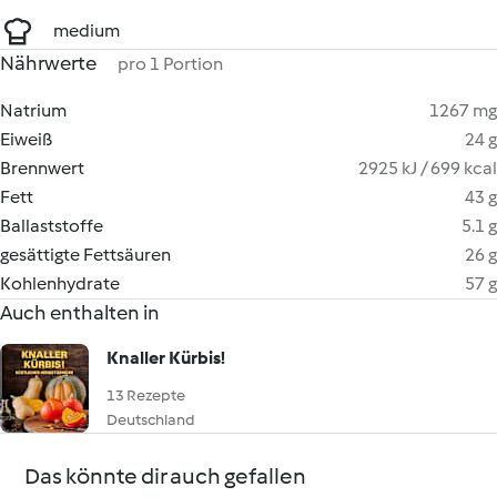
medium
Nährwerte
pro 1 Portion
Natrium
1267 mg
Eiweiß
24 g
Brennwert
2925 kJ / 699 kcal
Fett
43 g
Ballaststoffe
5.1 g
gesättigte Fettsäuren
26 g
Kohlenhydrate
57 g
Auch enthalten in
Knaller Kürbis!
13 Rezepte
Deutschland
Das könnte dir auch gefallen