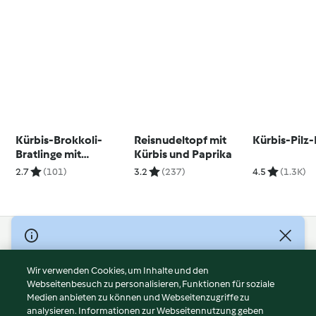
Kürbis-Brokkoli-
Reisnudeltopf mit
Kürbis-Pilz
Bratlinge mit
Kürbis und Paprika
Kräuterdip
2.7
(101)
3.2
(237)
4.5
(1.3K)
© Copyright 2026
Nutzungsbedingungen
Wir verwenden Cookies, um Inhalte und den
Webseitenbesuch zu personalisieren, Funktionen für soziale
Datenschutzrichtlinien
Medien anbieten zu können und Webseitenzugriffe zu
Disclaimer
analysieren. Informationen zur Webseitennutzung geben