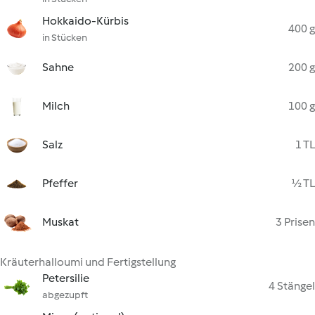
Hokkaido-Kürbis
400 g
in Stücken
Sahne
200 g
Milch
100 g
Salz
1 TL
Pfeffer
½ TL
Muskat
3 Prisen
Kräuterhalloumi und Fertigstellung
Petersilie
4 Stängel
abgezupft