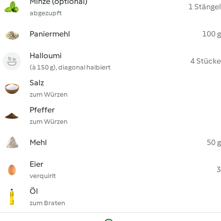
Minze (optional)
1 Stängel
abgezupft
Paniermehl
100 g
Halloumi
4 Stücke
(à 150 g), diagonal halbiert
Salz
zum Würzen
Pfeffer
zum Würzen
Mehl
50 g
Eier
3
verquirlt
Öl
zum Braten