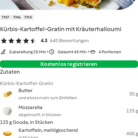
TM7
TM6
TM5
Kürbis-Kartoffel-Gratin mit Kräuterhalloumi
4.3
640 Bewertungen
Zubereitung 25 Min
Gesamt 45 Min
4 Portionen
Kostenlos registrieren
Zutaten
Kürbis-Kartoffel-Gratin
Butter
30 g
und etwas mehr zum Einfetten
Mozzarella
125 g
abgetropft, in Stücken
125 g Gouda, in Stücken
Kartoffeln, mehligkochend
400 g
in Stücken