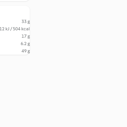
33 g
12 kJ / 504 kcal
17 g
6.2 g
49 g