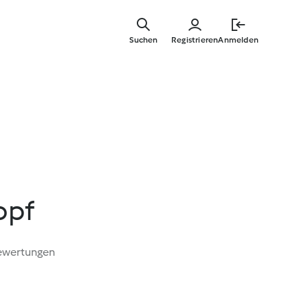
Springe
zum
Suchen
Registrieren
Anmelden
Hauptinha
opf
ewertungen