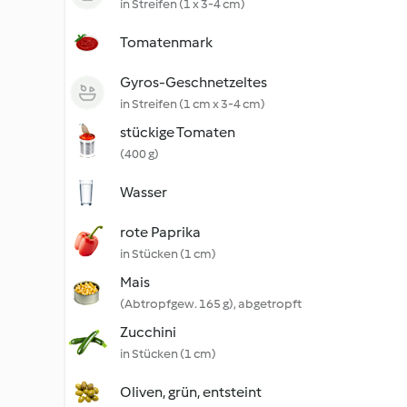
in Streifen (1 x 3-4 cm)
Tomatenmark
Gyros-Geschnetzeltes
in Streifen (1 cm x 3-4 cm)
stückige Tomaten
(400 g)
Wasser
rote Paprika
in Stücken (1 cm)
Mais
(Abtropfgew. 165 g), abgetropft
Zucchini
in Stücken (1 cm)
Oliven, grün, entsteint