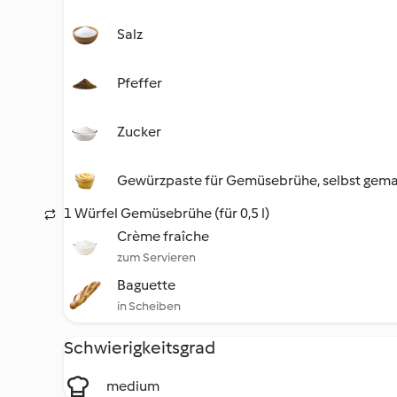
Salz
Pfeffer
Zucker
Gewürzpaste für Gemüsebrühe, selbst gem
1 Würfel Gemüsebrühe (für 0,5 l)
Crème fraîche
zum Servieren
Baguette
in Scheiben
Schwierigkeitsgrad
medium