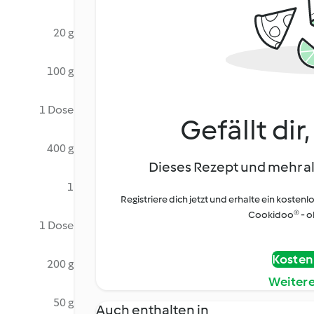
20 g
100 g
1 Dose
Gefällt dir
400 g
Dieses Rezept und mehr al
1
Registriere dich jetzt und erhalte ein kostenl
Cookidoo® - oh
1 Dose
Kostenl
200 g
Weiter
50 g
Auch enthalten in