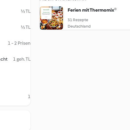
Ferien mit Thermomix®
½ TL
31 Rezepte
Deutschland
½ TL
1 - 2 Prisen
acht
1 geh. TL
1