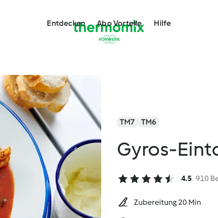
Entdecken
Abo Vorteile
Hilfe
TM7
TM6
Gyros-Eint
4.5
910 B
Zubereitung 20 Min