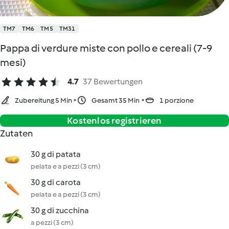
TM7
TM6
TM5
TM31
Pappa di verdure miste con pollo e cereali (7-9
mesi)
4.7
37 Bewertungen
Zubereitung 5 Min
Gesamt 35 Min
1 porzione
Kostenlos registrieren
Zutaten
30 g di patata
pelata e a pezzi (3 cm)
30 g di carota
pelata e a pezzi (3 cm)
30 g di zucchina
a pezzi (3 cm)