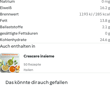
Natrium
0 mg
Eiweiß
16.2 g
Brennwert
1193 kJ / 285 kcal
Fett
13.8 g
Ballaststoffe
2.1 g
gesättigte Fettsäuren
0 g
Kohlenhydrate
24.6 g
Auch enthalten in
Crescere insieme
50 Rezepte
Italien
Das könnte dir auch gefallen