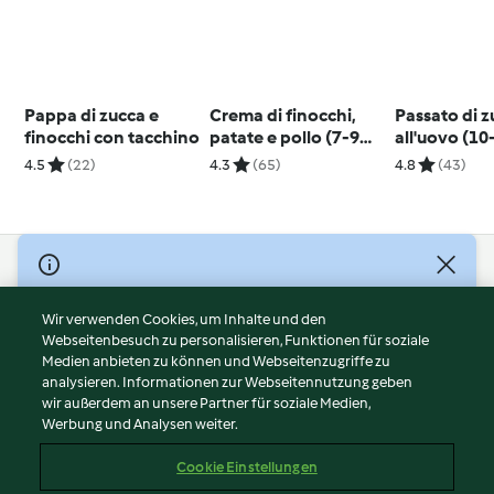
Pappa di zucca e
Crema di finocchi,
Passato di 
finocchi con tacchino
patate e pollo (7-9
all'uovo (10
mesi)
4.5
(22)
4.3
(65)
4.8
(43)
© Copyright 2026
Nutzungsbedingungen
Wir verwenden Cookies, um Inhalte und den
Webseitenbesuch zu personalisieren, Funktionen für soziale
Datenschutzrichtlinien
Medien anbieten zu können und Webseitenzugriffe zu
Disclaimer
analysieren. Informationen zur Webseitennutzung geben
Impressum
wir außerdem an unsere Partner für soziale Medien,
Werbung und Analysen weiter.
Cookies
Inhalt melden
Cookie Einstellungen
Abo kündigen