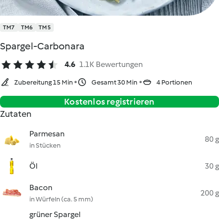
TM7
TM6
TM5
Spargel-Carbonara
4.6
1.1K Bewertungen
Zubereitung 15 Min
Gesamt 30 Min
4 Portionen
Kostenlos registrieren
Zutaten
Parmesan
80 g
in Stücken
Öl
30 g
Bacon
200 g
in Würfeln (ca. 5 mm)
grüner Spargel