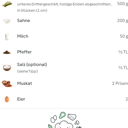
500 g
unteres Drittel geschält, holzige Enden abgeschnitten,
in Stücken (1 cm)
Sahne
200 g
Milch
50 g
Pfeffer
½ TL
Salz (optional)
½ TL
(siehe Tipp)
Muskat
2 Prisen
Eier
2