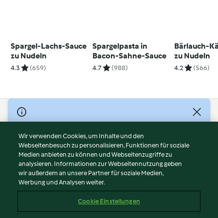
Spargel-Lachs-Sauce
Spargelpasta in
Bärlauch-K
zu Nudeln
Bacon-Sahne-Sauce
zu Nudeln
4.3
(659)
4.7
(988)
4.2
(566)
© Copyright 2026
Nutzungsbedingungen
Wir verwenden Cookies, um Inhalte und den
Webseitenbesuch zu personalisieren, Funktionen für soziale
Datenschutzrichtlinien
Medien anbieten zu können und Webseitenzugriffe zu
Disclaimer
analysieren. Informationen zur Webseitennutzung geben
Impressum
wir außerdem an unsere Partner für soziale Medien,
Werbung und Analysen weiter.
Cookies
Inhalt melden
Cookie Einstellungen
Abo kündigen