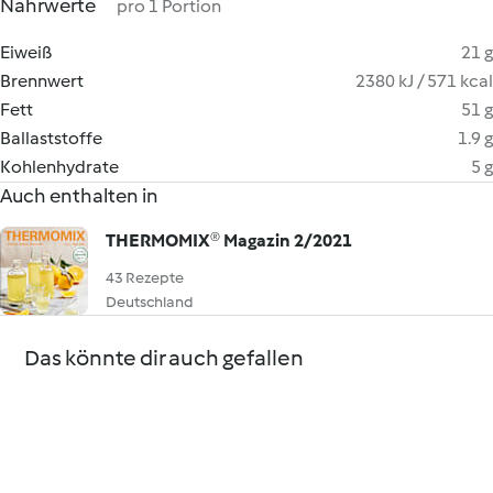
Nährwerte
pro 1 Portion
Eiweiß
21 g
Brennwert
2380 kJ / 571 kcal
Fett
51 g
Ballaststoffe
1.9 g
Kohlenhydrate
5 g
Auch enthalten in
THERMOMIX® Magazin 2/2021
43 Rezepte
Deutschland
Das könnte dir auch gefallen