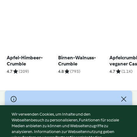
Apfel-Himbeer-
Birnen-Walnuss-
Apfelcrumbl
Crumble
Crumble
veganer Ca
Vanille-Eis
4.7
(209)
4.8
(793)
4.7
(1.1K)
© Copyright 2026
Nutzungsbedingungen
Wir verwenden Cookies, um Inhalte und den
Webseitenbesuch zu personalisieren, Funktionen für soziale
Datenschutzrichtlinien
Medien anbieten zu können und Webseitenzugriffe zu
Disclaimer
analysieren. Informationen zur Webseitennutzung geben