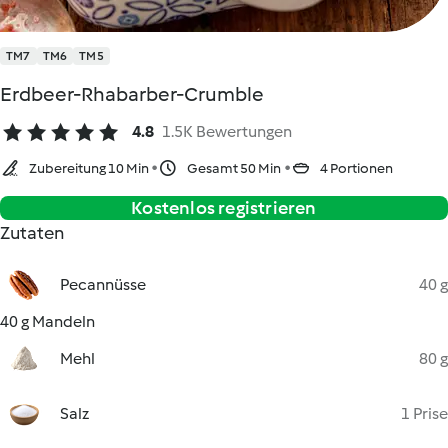
TM7
TM6
TM5
Erdbeer-Rhabarber-Crumble
4.8
1.5K Bewertungen
Zubereitung 10 Min
Gesamt 50 Min
4 Portionen
Kostenlos registrieren
Zutaten
Pecannüsse
40 g
40 g Mandeln
Mehl
80 g
Salz
1 Prise