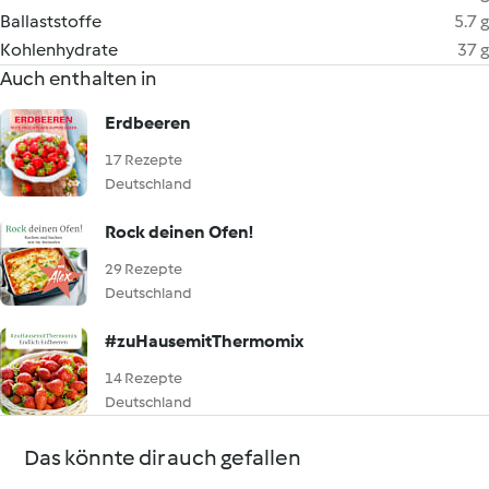
Ballaststoffe
5.7 g
Kohlenhydrate
37 g
Auch enthalten in
Erdbeeren
17 Rezepte
Deutschland
Rock deinen Ofen!
29 Rezepte
Deutschland
#zuHausemitThermomix
14 Rezepte
Deutschland
Das könnte dir auch gefallen