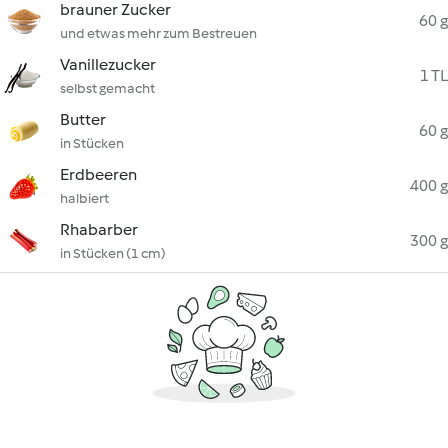
brauner Zucker
60 g
und etwas mehr zum Bestreuen
Vanillezucker
1 TL
selbst gemacht
Butter
60 g
in Stücken
Erdbeeren
400 g
halbiert
Rhabarber
300 g
in Stücken (1 cm)