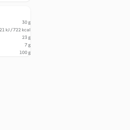
30 g
21 kJ / 722 kcal
23 g
7 g
100 g