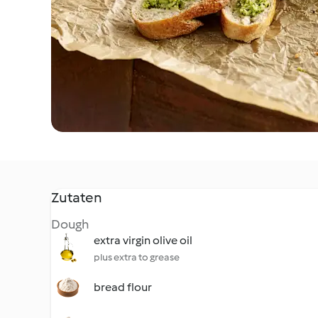
Zutaten
Dough
extra virgin olive oil
plus extra to grease
bread flour