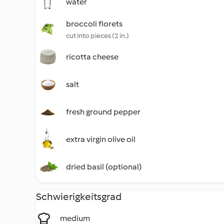
water
broccoli florets
cut into pieces (2 in.)
ricotta cheese
salt
fresh ground pepper
extra virgin olive oil
dried basil (optional)
Schwierigkeitsgrad
medium