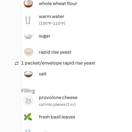
whole wheat flour
warm water
(100°F-110°F)
sugar
rapid rise yeast
1 packet/envelope rapid rise yeast
salt
Filling
provolone cheese
cut into pieces (1 in.)
fresh basil leaves