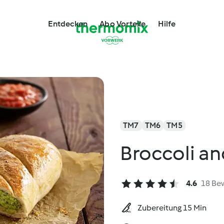
Entdecken
Abo Vorteile
Hilfe
TM7
TM6
TM5
Broccoli a
4.6
18 Be
Zubereitung 15 Min