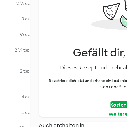
2 ½ oz
9 oz
½ oz
Gefällt dir
2 ¼ tsp
Dieses Rezept und mehr al
2 tsp
Registriere dich jetzt und erhalte ein kostenl
Cookidoo® - oh
4 oz
Kostenl
1 oz
Weiter
Auch enthalten in