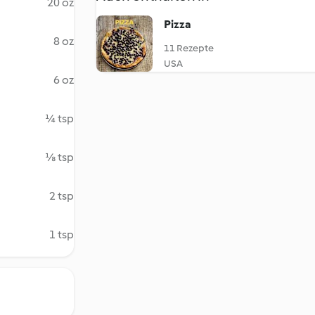
20 oz
Pizza
8 oz
11 Rezepte
USA
6 oz
¼ tsp
⅛ tsp
2 tsp
1 tsp