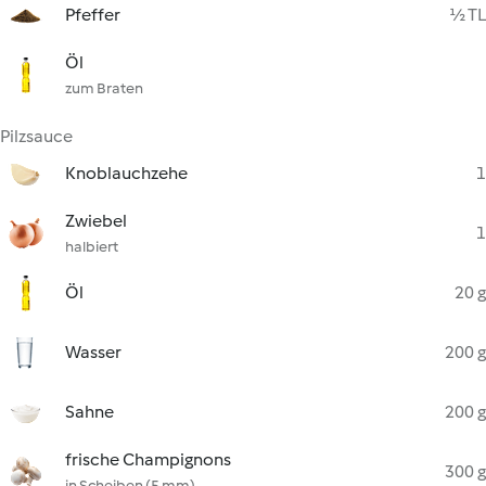
Pfeffer
½ TL
Öl
zum Braten
Pilzsauce
Knoblauchzehe
1
Zwiebel
1
halbiert
Öl
20 g
Wasser
200 g
Sahne
200 g
frische Champignons
300 g
in Scheiben (5 mm)