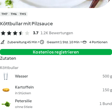
TM7
TM6
TM5
Köttbullar mit Pilzsauce
3.7
1.2K Bewertungen
Zubereitung 45 Min
Gesamt 1 Std. 10 Min
4 Portionen
Kostenlos registrieren
Zutaten
Köttbullar
Wasser
500 g
Kartoffeln
150 g
in Stücken
Petersilie
1 Bund
ohne Stiele