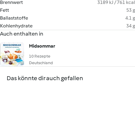
Brennwert
3189 kJ / 761 kcal
Fett
53 g
Ballaststoffe
4.1 g
Kohlenhydrate
34 g
Auch enthalten in
Midsommar
10 Rezepte
Deutschland
Das könnte dir auch gefallen