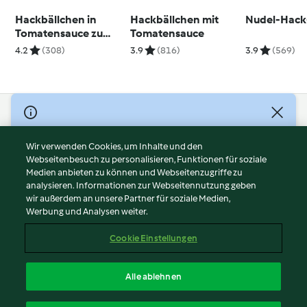
Hackbällchen in
Hackbällchen mit
Nudel-Hack
Tomatensauce zu
Tomatensauce
Nudeln
4.2
(308)
3.9
(816)
3.9
(569)
© Copyright 2026
Nutzungsbedingungen
Wir verwenden Cookies, um Inhalte und den
Webseitenbesuch zu personalisieren, Funktionen für soziale
Datenschutzrichtlinien
Medien anbieten zu können und Webseitenzugriffe zu
Disclaimer
analysieren. Informationen zur Webseitennutzung geben
Impressum
wir außerdem an unsere Partner für soziale Medien,
Werbung und Analysen weiter.
Cookies
Inhalt melden
Cookie Einstellungen
Abo kündigen
Vertrag widerrufen
Alle ablehnen
Erklärung zur Barrierefreiheit