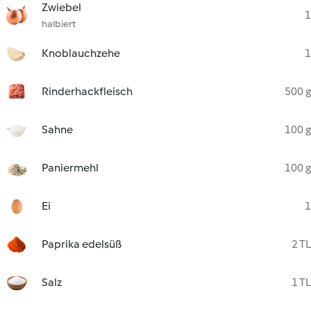
Zwiebel
1
halbiert
Knoblauchzehe
1
Rinderhackfleisch
500 g
Sahne
100 g
Paniermehl
100 g
Ei
1
Paprika edelsüß
2 TL
Salz
1 TL