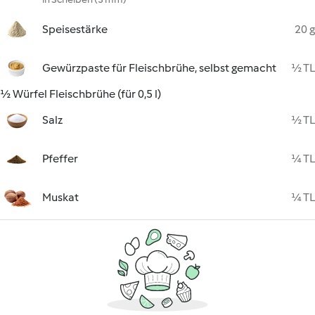
Speisestärke
20 g
Gewürzpaste für Fleischbrühe, selbst gemacht
½ TL
½ Würfel Fleischbrühe (für 0,5 l)
Salz
½ TL
Pfeffer
¼ TL
Muskat
¼ TL